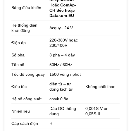
Hoặc
ComAp-
Bảng điều khiển
CH Séc hoặc
Datakom-EU
Hệ thống điện
Acquy– 24 V
khởi động
220-380V hoặc
Điện áp
230/400V
Số pha
3 pha – 4 dây
Tần số
50Hz / 60Hz
Tốc độ vòng quay
1500 vòng / phút
điện tử – tự
Điều tốc
Không chổi than
động kích từ
Hệ số công suất
cosΦ 0.8a
Dầu DO thông
0,001S-V or
Nhiên liệu
dụng
0,05S-II
Cấp cách điện
H