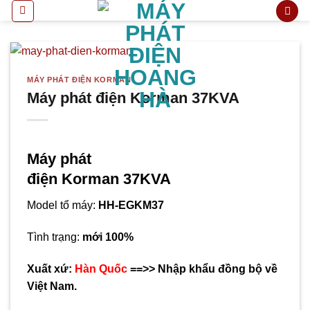
Bỏ
qua
nội
dung
MÁY PHÁT ĐIỆN KORMAN
Máy phát điện Korman 37KVA
Máy phát
điện Korman 37KVA
Model tổ máy:
HH-EGKM37
Tình trạng:
mới 100%
Xuất xứ:
Hàn Quốc
==>> Nhập khẩu đồng bộ về
Việt Nam.