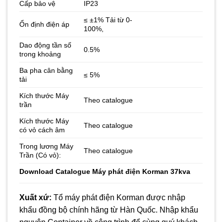
Cấp bảo vệ
IP23
≤ ±1% Tải từ 0-
Ổn định điện áp
100%,
Dao động tần số
0.5%
trong khoảng
Ba pha cân bằng
≤ 5%
tải
Kích thước Máy
Theo catalogue
trần
Kích thước Máy
Theo catalogue
có vỏ cách âm
Trong lương Máy
Theo catalogue
Trần (Có vỏ):
Download
Catalogue Máy phát điện Korman 37kva
Xuất xứ:
Tổ máy phát điện Korman được nhập
khẩu đồng bộ chính hãng từ Hàn Quốc. Nhập khẩu