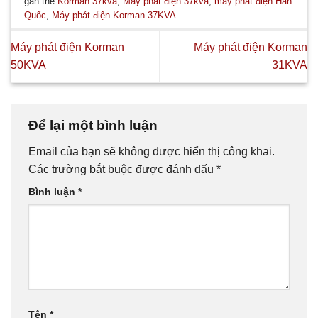
gắn thẻ
Korman 37kva
,
Máy phát điện 37kva
,
máy phát điện Hàn
Quốc
,
Máy phát điện Korman 37KVA
.
Máy phát điện Korman
Máy phát điện Korman
50KVA
31KVA
Để lại một bình luận
Email của bạn sẽ không được hiển thị công khai.
Các trường bắt buộc được đánh dấu
*
Bình luận
*
Tên
*