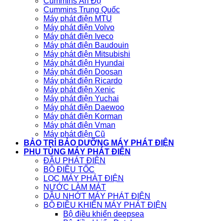
Cummins Ấn Độ
Cummins Trung Quốc
Máy phát điện MTU
Máy phát điện Volvo
Máy phát điện Iveco
Máy phát điện Baudouin
Máy phát điện Mitsubishi
Máy phát điện Hyundai
Máy phát điện Doosan
Máy phát điện Ricardo
Máy phát điện Xenic
Máy phát điện Yuchai
Máy phát điện Daewoo
Máy phát điện Korman
Máy phát điện Vman
Máy phát điện Cũ
BẢO TRÌ BẢO DƯỠNG MÁY PHÁT ĐIỆN
PHỤ TÙNG MÁY PHÁT ĐIỆN
ĐẦU PHÁT ĐIỆN
BỘ ĐIỀU TỐC
LỌC MÁY PHÁT ĐIỆN
NƯỚC LÀM MÁT
DẦU NHỚT MÁY PHÁT ĐIỆN
BỘ ĐIỀU KHIỂN MÁY PHÁT ĐIỆN
Bộ điều khiển deepsea