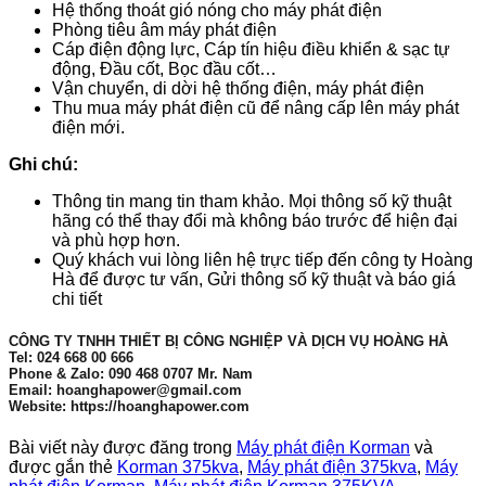
Hệ thống thoát gió nóng cho máy phát điện
Phòng tiêu âm máy phát điện
Cáp điện động lực, Cáp tín hiệu điều khiển & sạc tự
động, Đầu cốt, Bọc đầu cốt…
Vận chuyển, di dời hệ thống điện, máy phát điện
Thu mua máy phát điện cũ để nâng cấp lên máy phát
điện mới.
Ghi chú:
Thông tin mang tin tham khảo. Mọi thông số kỹ thuật
hãng có thể thay đổi mà không báo trước để hiện đại
và phù hợp hơn.
Quý khách vui lòng liên hệ trực tiếp đến công ty Hoàng
Hà để được tư vấn, Gửi thông số kỹ thuật và báo giá
chi tiết
CÔNG TY TNHH THIẾT BỊ CÔNG NGHIỆP VÀ DỊCH VỤ HOÀNG HÀ
Tel: 024 668 00 666
Phone & Zalo: 090 468 0707 Mr. Nam
Email: hoanghapower@gmail.com
Website: https://hoanghapower.com
Bài viết này được đăng trong
Máy phát điện Korman
và
được gắn thẻ
Korman 375kva
,
Máy phát điện 375kva
,
Máy