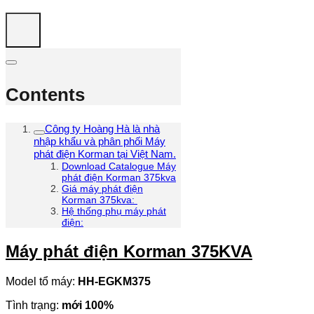
Contents
Công ty Hoàng Hà là nhà
nhập khẩu và phân phối Máy
phát điện Korman tại Việt Nam.
Download Catalogue Máy
phát điện Korman 375kva
Giá máy phát điện
Korman 375kva:
Hệ thống phụ máy phát
điện:
Máy phát điện Korman 375KVA
Model tổ máy:
HH-EGKM375
Tình trạng:
mới 100%