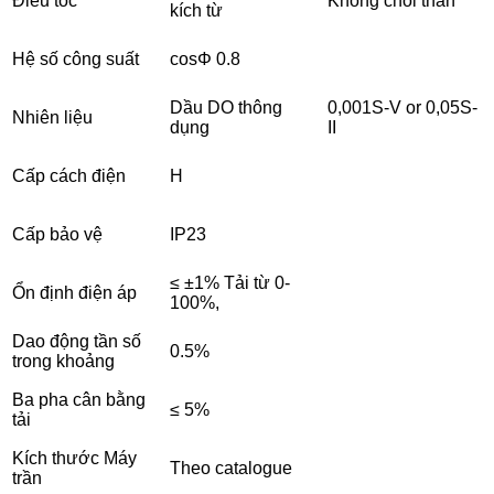
Điều tốc
Không chổi than
kích từ
Hệ số công suất
cosΦ 0.8
Dầu DO thông
0,001S-V or 0,05S-
Nhiên liệu
dụng
II
Cấp cách điện
H
Cấp bảo vệ
IP23
≤ ±1% Tải từ 0-
Ổn định điện áp
100%,
Dao động tần số
0.5%
trong khoảng
Ba pha cân bằng
≤ 5%
tải
Kích thước Máy
Theo catalogue
trần