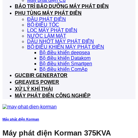
Máy phát điện Cũ
BẢO TRÌ BẢO DƯỠNG MÁY PHÁT ĐIỆN
PHỤ TÙNG MÁY PHÁT ĐIỆN
ĐẦU PHÁT ĐIỆN
BỘ ĐIỀU TỐC
LỌC MÁY PHÁT ĐIỆN
NƯỚC LÀM MÁT
DẦU NHỚT MÁY PHÁT ĐIỆN
BỘ ĐIỀU KHIỂN MÁY PHÁT ĐIỆN
Bộ điều khiển deepsea
Bộ điều khiển Datakom
Bộ điều khiển Smartgen
Bộ điều khiển ComAp
GUCBIR GENERATOR
GREAVES POWER
XỬ LÝ KHÍ THẢI
MÁY PHÁT ĐIỆN CÔNG NGHIỆP
Máy phát điện Korman
Máy phát điện Korman 375KVA