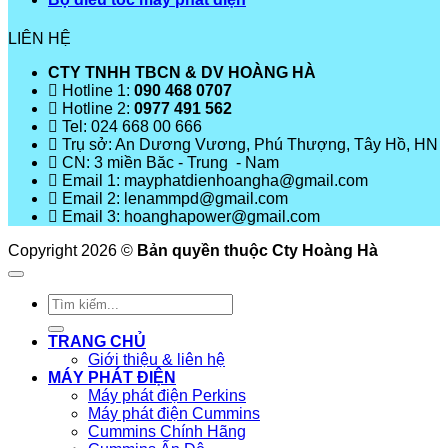
LIÊN HỆ
CTY TNHH TBCN & DV HOÀNG HÀ
Hotline 1:
090 468 0707
Hotline 2:
0977 491 562
Tel: 024 668 00 666
Trụ sở: An Dương Vương, Phú Thượng, Tây Hồ, HN
CN: 3 miền Băc - Trung - Nam
Email 1: mayphatdienhoangha@gmail.com
Email 2: lenammpd@gmail.com
Email 3: hoanghapower@gmail.com
Copyright 2026 ©
Bản quyền thuộc Cty Hoàng Hà
Tìm
kiếm:
TRANG CHỦ
Giới thiệu & liên hệ
MÁY PHÁT ĐIỆN
Máy phát điện Perkins
Máy phát điện Cummins
Cummins Chính Hãng