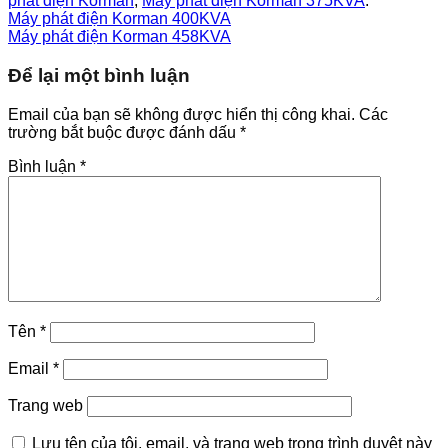
phát điện Korman
,
Máy phát điện Korman 375KVA
.
Máy phát điện Korman 400KVA
Máy phát điện Korman 458KVA
Để lại một bình luận
Email của bạn sẽ không được hiển thị công khai.
Các
trường bắt buộc được đánh dấu
*
Bình luận
*
Tên
*
Email
*
Trang web
Lưu tên của tôi, email, và trang web trong trình duyệt này