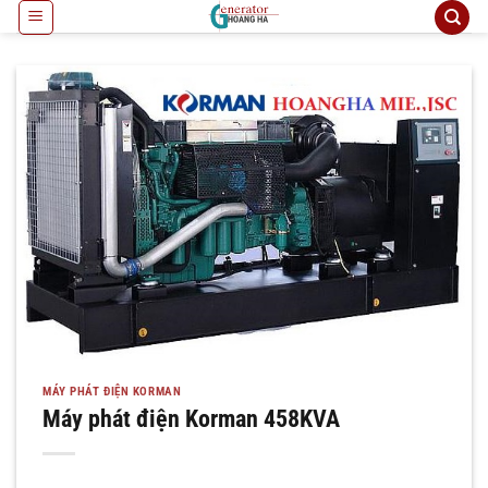
Bỏ
qua
nội
dung
MÁY PHÁT ĐIỆN KORMAN
Máy phát điện Korman 458KVA