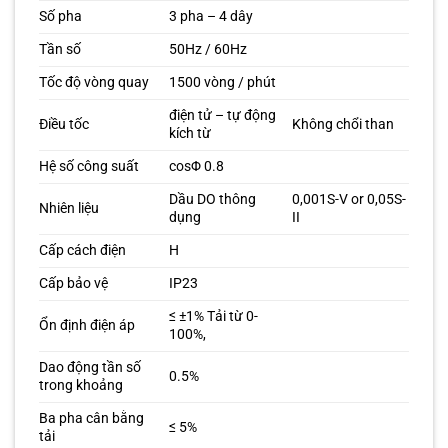
Số pha
3 pha – 4 dây
Tần số
50Hz / 60Hz
Tốc độ vòng quay
1500 vòng / phút
điện tử – tự động
Điều tốc
Không chổi than
kích từ
Hệ số công suất
cosΦ 0.8
Dầu DO thông
0,001S-V or 0,05S-
Nhiên liệu
dụng
II
Cấp cách điện
H
Cấp bảo vệ
IP23
≤ ±1% Tải từ 0-
Ổn định điện áp
100%,
Dao động tần số
0.5%
trong khoảng
Ba pha cân bằng
≤ 5%
tải