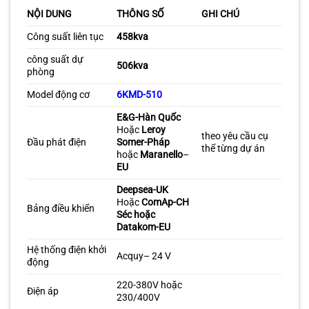
NỘI DUNG
THÔNG SỐ
GHI CHÚ
Công suất liên tục
458kva
công suất dự
506
kva
phòng
Model động cơ
6KMD-510
E&G-Hàn Quốc
Hoặc
Leroy
theo yêu cầu cụ
Đầu phát điện
Somer-Pháp
thể từng dự án
hoặc
Maranello
–
EU
Deepsea-UK
Hoặc
ComAp-CH
Bảng điều khiển
Séc hoặc
Datakom-EU
Hệ thống điện khởi
Acquy– 24 V
động
220-380V hoặc
Điện áp
230/400V