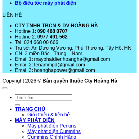
Bộ điều tốc máy phát điện
LIÊN HỆ
CTY TNHH TBCN & DV HOÀNG HÀ
Hotline 1:
090 468 0707
Hotline 2:
0977 491 562
Tel: 024 668 00 666
Trụ sở: An Dương Vương, Phú Thượng, Tây Hồ, HN
CN: 3 miền Băc - Trung - Nam
Email 1: mayphatdienhoangha@gmail.com
Email 2: lenammpd@gmail.com
Email 3: hoanghapower@gmail.com
Copyright 2026 ©
Bản quyền thuộc Cty Hoàng Hà
Tìm
kiếm:
TRANG CHỦ
Giới thiệu & liên hệ
MÁY PHÁT ĐIỆN
Máy phát điện Perkins
Máy phát điện Cummins
Cummins Chính Hãng