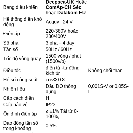
Deepsea-UK
Hoặc
Bảng điều khiển
ComAp-CH Séc
hoặc
Datakom-EU
Hệ thống điện khởi
Acquy– 24 V
động
220-380V hoặc
Điện áp
230/400V
Số pha
3 pha – 4 dây
Tần số
50Hz / 60Hz
1500 vòng / phút
Tốc độ vòng quay
(1500v/p)
điện tử -tự động
Điều tốc
Không chổi than
kích từ
Hệ số công suất
cosΦ 0.8
Dầu DO thông
0,001S-V or 0,05S-
Nhiên liệu
dụng
II
Cấp cách điện
H
Cấp bảo vệ
IP23
≤ ±1% Tải từ 0-
Ổn định điện áp
100%,
Dao động tần số
0.5%
trong khoảng