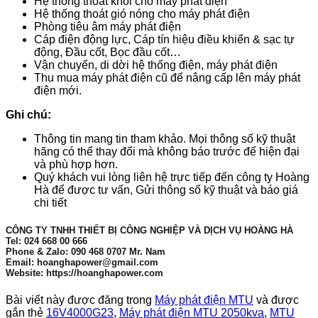
Hệ thống thoát khói cho máy phát điện
Hệ thống thoát gió nóng cho máy phát điện
Phòng tiêu âm máy phát điện
Cáp điện động lực, Cáp tín hiệu điều khiển & sạc tự
động, Đầu cốt, Bọc đầu cốt…
Vận chuyển, di dời hệ thống điện, máy phát điện
Thu mua máy phát điện cũ để nâng cấp lên máy phát
điện mới.
Ghi chú:
Thông tin mang tin tham khảo. Mọi thông số kỹ thuật
hãng có thể thay đổi mà không báo trước để hiện đại
và phù hợp hơn.
Quý khách vui lòng liên hệ trực tiếp đến công ty Hoàng
Hà để được tư vấn, Gửi thông số kỹ thuật và báo giá
chi tiết
CÔNG TY TNHH THIẾT BỊ CÔNG NGHIỆP VÀ DỊCH VỤ HOÀNG HÀ
Tel: 024 668 00 666
Phone & Zalo: 090 468 0707 Mr. Nam
Email: hoanghapower@gmail.com
Website: https://hoanghapower.com
Bài viết này được đăng trong
Máy phát điện MTU
và được
gắn thẻ
16V4000G23
,
Máy phát điện MTU 2050kva
,
MTU