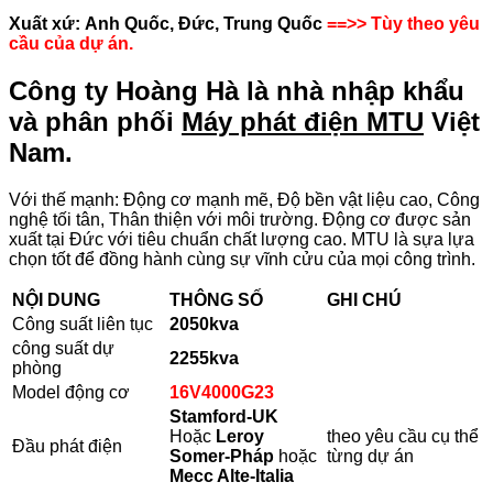
Xuất xứ:
Anh Quốc, Đức, Trung Quốc
==>> Tùy theo yêu
cầu của dự án.
Công ty Hoàng Hà là nhà nhập khẩu
và phân phối
Máy phát điện MTU
Việt
Nam.
Với thế mạnh: Động cơ mạnh mẽ, Độ bền vật liệu cao, Công
nghệ tối tân, Thân thiện với môi trường. Động cơ được sản
xuất tại Đức với tiêu chuẩn chất lượng cao. MTU là sựa lựa
chọn tốt để đồng hành cùng sự vĩnh cửu của mọi công trình.
NỘI DUNG
THÔNG SỐ
GHI CHÚ
Công suất liên tục
2050kva
công suất dự
2255
kva
phòng
Model động cơ
16V4000G23
Stamford-UK
Hoặc
Leroy
theo yêu cầu cụ thể
Đầu phát điện
Somer-Pháp
hoặc
từng dự án
Mecc Alte-Italia