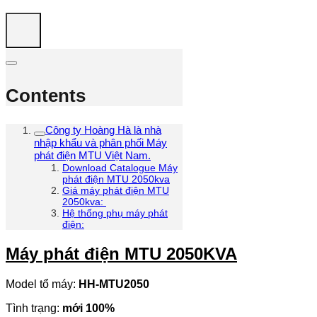
Contents
Công ty Hoàng Hà là nhà
nhập khẩu và phân phối Máy
phát điện MTU Việt Nam.
Download Catalogue Máy
phát điện MTU 2050kva
Giá máy phát điện MTU
2050kva:
Hệ thống phụ máy phát
điện:
Máy phát điện MTU 2050KVA
Model tổ máy:
HH-MTU2050
Tình trạng:
mới 100%