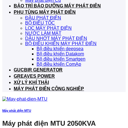
Máy phát điện Cũ
BẢO TRÌ BẢO DƯỠNG MÁY PHÁT ĐIỆN
PHỤ TÙNG MÁY PHÁT ĐIỆN
ĐẦU PHÁT ĐIỆN
BỘ ĐIỀU TỐC
LỌC MÁY PHÁT ĐIỆN
NƯỚC LÀM MÁT
DẦU NHỚT MÁY PHÁT ĐIỆN
BỘ ĐIỀU KHIỂN MÁY PHÁT ĐIỆN
Bộ điều khiển deepsea
Bộ điều khiển Datakom
Bộ điều khiển Smartgen
Bộ điều khiển ComAp
GUCBIR GENERATOR
GREAVES POWER
XỬ LÝ KHÍ THẢI
MÁY PHÁT ĐIỆN CÔNG NGHIỆP
Máy phát điện MTU
Máy phát điện MTU 2050KVA