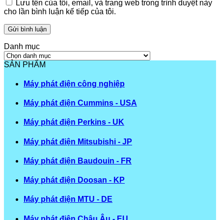
Lưu tên của tôi, email, và trang web trong trình duyệt này
cho lần bình luận kế tiếp của tôi.
Danh mục
Danh
mục
SẢN PHẨM
Máy phát điện công nghiệp
Máy phát điện Cummins - USA
Máy phát điện Perkins - UK
Máy phát điện Mitsubishi - JP
Máy phát điện Baudouin - FR
Máy phát điện Doosan - KP
Máy phát điện MTU - DE
Máy phát điện Châu Âu - EU