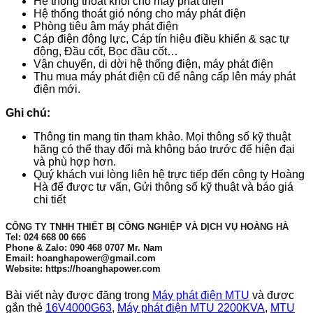
Hệ thống thoát khói cho máy phát điện
Hệ thống thoát gió nóng cho máy phát điện
Phòng tiêu âm máy phát điện
Cáp điện động lực, Cáp tín hiệu điều khiển & sạc tự
động, Đầu cốt, Bọc đầu cốt…
Vận chuyển, di dời hệ thống điện, máy phát điện
Thu mua máy phát điện cũ để nâng cấp lên máy phát
điện mới.
Ghi chú:
Thông tin mang tin tham khảo. Mọi thông số kỹ thuật
hãng có thể thay đổi mà không báo trước để hiện đại
và phù hợp hơn.
Quý khách vui lòng liên hệ trực tiếp đến công ty Hoàng
Hà để được tư vấn, Gửi thông số kỹ thuật và báo giá
chi tiết
CÔNG TY TNHH THIẾT BỊ CÔNG NGHIỆP VÀ DỊCH VỤ HOÀNG HÀ
Tel: 024 668 00 666
Phone & Zalo: 090 468 0707 Mr. Nam
Email: hoanghapower@gmail.com
Website: https://hoanghapower.com
Bài viết này được đăng trong
Máy phát điện MTU
và được
gắn thẻ
16V4000G63
,
Máy phát điện MTU 2200KVA
,
MTU