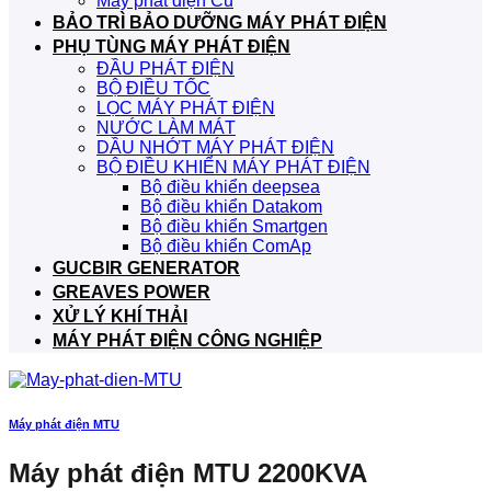
Máy phát điện Cũ
BẢO TRÌ BẢO DƯỠNG MÁY PHÁT ĐIỆN
PHỤ TÙNG MÁY PHÁT ĐIỆN
ĐẦU PHÁT ĐIỆN
BỘ ĐIỀU TỐC
LỌC MÁY PHÁT ĐIỆN
NƯỚC LÀM MÁT
DẦU NHỚT MÁY PHÁT ĐIỆN
BỘ ĐIỀU KHIỂN MÁY PHÁT ĐIỆN
Bộ điều khiển deepsea
Bộ điều khiển Datakom
Bộ điều khiển Smartgen
Bộ điều khiển ComAp
GUCBIR GENERATOR
GREAVES POWER
XỬ LÝ KHÍ THẢI
MÁY PHÁT ĐIỆN CÔNG NGHIỆP
Máy phát điện MTU
Máy phát điện MTU 2200KVA