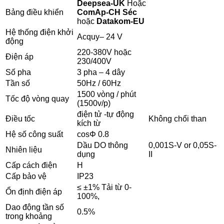
Deepsea-UK
Hoặc
Bảng điều khiển
ComAp-CH Séc
hoặc
Datakom-EU
Hệ thống điện khởi
Acquy– 24 V
động
220-380V hoặc
Điện áp
230/400V
Số pha
3 pha – 4 dây
Tần số
50Hz / 60Hz
1500 vòng / phút
Tốc độ vòng quay
(1500v/p)
điện tử -tự động
Điều tốc
Không chổi than
kích từ
Hệ số công suất
cosΦ 0.8
Dầu DO thông
0,001S-V or 0,05S-
Nhiên liệu
dụng
II
Cấp cách điện
H
Cấp bảo vệ
IP23
≤ ±1% Tải từ 0-
Ổn định điện áp
100%,
Dao động tần số
0.5%
trong khoảng