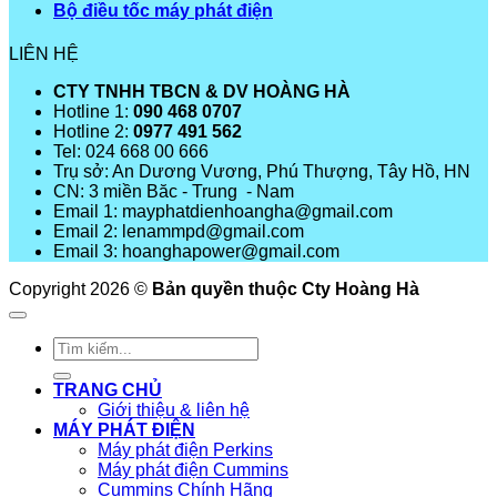
Bộ điều tốc máy phát điện
LIÊN HỆ
CTY TNHH TBCN & DV HOÀNG HÀ
Hotline 1:
090 468 0707
Hotline 2:
0977 491 562
Tel: 024 668 00 666
Trụ sở: An Dương Vương, Phú Thượng, Tây Hồ, HN
CN: 3 miền Băc - Trung - Nam
Email 1: mayphatdienhoangha@gmail.com
Email 2: lenammpd@gmail.com
Email 3: hoanghapower@gmail.com
Copyright 2026 ©
Bản quyền thuộc Cty Hoàng Hà
Tìm
kiếm:
TRANG CHỦ
Giới thiệu & liên hệ
MÁY PHÁT ĐIỆN
Máy phát điện Perkins
Máy phát điện Cummins
Cummins Chính Hãng