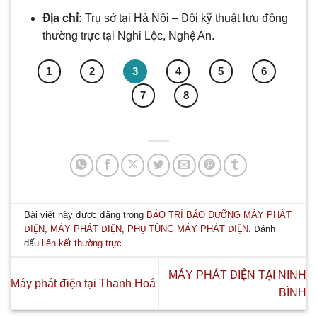
Địa chỉ:
Trụ sở tại Hà Nội – Đội kỹ thuật lưu động
thường trực tại Nghi Lộc, Nghệ An.
1
2
3
4
5
6
7
8
Bài viết này được đăng trong
BẢO TRÌ BẢO DƯỠNG MÁY PHÁT
ĐIỆN
,
MÁY PHÁT ĐIỆN
,
PHỤ TÙNG MÁY PHÁT ĐIỆN
. Đánh
dấu
liên kết thường trực
.
MÁY PHÁT ĐIỆN TẠI NINH
Máy phát điện tại Thanh Hoá
BÌNH