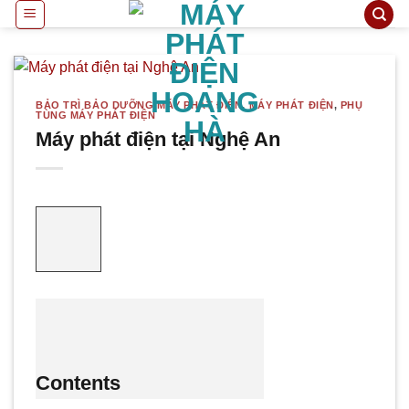
Bỏ
qua
nội
dung
BẢO TRÌ BẢO DƯỠNG MÁY PHÁT ĐIỆN
,
MÁY PHÁT ĐIỆN
,
PHỤ
TÙNG MÁY PHÁT ĐIỆN
Máy phát điện tại Nghệ An
Contents