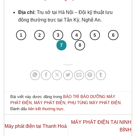
Địa chỉ:
Trụ sở tại Hà Nội – Đội kỹ thuật lưu
động thường trực tại Tân Kỳ, Nghệ An.
1
2
3
4
5
6
7
8
Bài viết này được đăng trong
BẢO TRÌ BẢO DƯỠNG MÁY
PHÁT ĐIỆN
,
MÁY PHÁT ĐIỆN
,
PHỤ TÙNG MÁY PHÁT ĐIỆN
.
Đánh dấu
liên kết thường trực
.
MÁY PHÁT ĐIỆN TẠI NINH
Máy phát điện tại Thanh Hoá
BÌNH