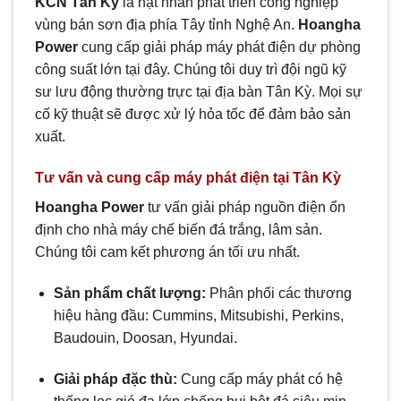
KCN Tân Kỳ
là hạt nhân phát triển công nghiệp
vùng bán sơn địa phía Tây tỉnh Nghệ An.
Hoangha
Power
cung cấp giải pháp máy phát điện dự phòng
công suất lớn tại đây. Chúng tôi duy trì đội ngũ kỹ
sư lưu động thường trực tại địa bàn Tân Kỳ. Mọi sự
cố kỹ thuật sẽ được xử lý hỏa tốc để đảm bảo sản
xuất.
Tư vấn và cung cấp máy phát điện tại Tân Kỳ
Hoangha Power
tư vấn giải pháp nguồn điện ổn
định cho nhà máy chế biến đá trắng, lâm sản.
Chúng tôi cam kết phương án tối ưu nhất.
Sản phẩm chất lượng:
Phân phối các thương
hiệu hàng đầu: Cummins, Mitsubishi, Perkins,
Baudouin, Doosan, Hyundai.
Giải pháp đặc thù:
Cung cấp máy phát có hệ