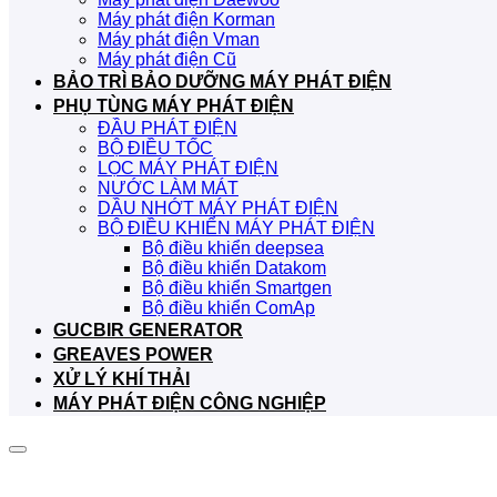
Máy phát điện Korman
Máy phát điện Vman
Máy phát điện Cũ
BẢO TRÌ BẢO DƯỠNG MÁY PHÁT ĐIỆN
PHỤ TÙNG MÁY PHÁT ĐIỆN
ĐẦU PHÁT ĐIỆN
BỘ ĐIỀU TỐC
LỌC MÁY PHÁT ĐIỆN
NƯỚC LÀM MÁT
DẦU NHỚT MÁY PHÁT ĐIỆN
BỘ ĐIỀU KHIỂN MÁY PHÁT ĐIỆN
Bộ điều khiển deepsea
Bộ điều khiển Datakom
Bộ điều khiển Smartgen
Bộ điều khiển ComAp
GUCBIR GENERATOR
GREAVES POWER
XỬ LÝ KHÍ THẢI
MÁY PHÁT ĐIỆN CÔNG NGHIỆP