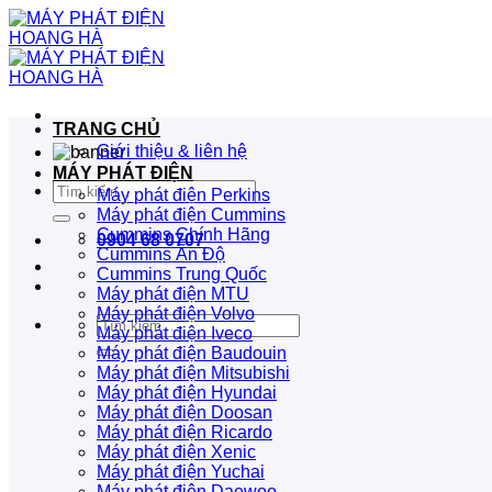
Bỏ
qua
nội
dung
TRANG CHỦ
Giới thiệu & liên hệ
MÁY PHÁT ĐIỆN
Tìm
Máy phát điện Perkins
kiếm:
Máy phát điện Cummins
Cummins Chính Hãng
0904 68 0707
Cummins Ấn Độ
Cummins Trung Quốc
Máy phát điện MTU
Máy phát điện Volvo
Tìm
Máy phát điện Iveco
kiếm:
Máy phát điện Baudouin
Máy phát điện Mitsubishi
Máy phát điện Hyundai
Máy phát điện Doosan
Máy phát điện Ricardo
Máy phát điện Xenic
Máy phát điện Yuchai
Máy phát điện Daewoo