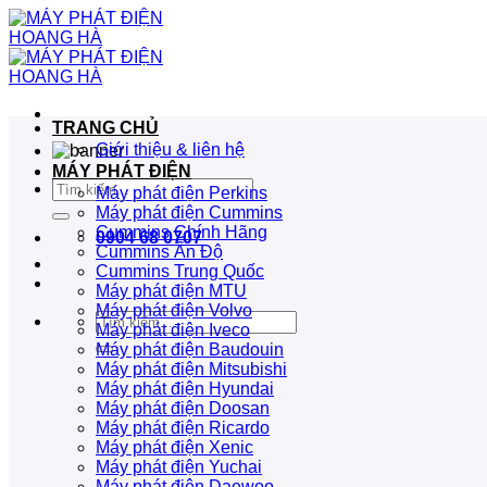
Bỏ
qua
nội
dung
TRANG CHỦ
Giới thiệu & liên hệ
MÁY PHÁT ĐIỆN
Tìm
Máy phát điện Perkins
kiếm:
Máy phát điện Cummins
Cummins Chính Hãng
0904 68 0707
Cummins Ấn Độ
Cummins Trung Quốc
Máy phát điện MTU
Máy phát điện Volvo
Tìm
Máy phát điện Iveco
kiếm:
Máy phát điện Baudouin
Máy phát điện Mitsubishi
Máy phát điện Hyundai
Máy phát điện Doosan
Máy phát điện Ricardo
Máy phát điện Xenic
Máy phát điện Yuchai
Máy phát điện Daewoo