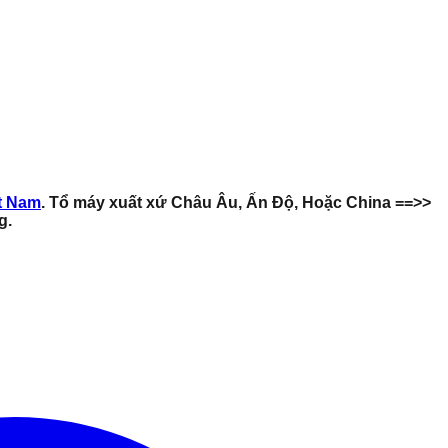
ệt Nam
. Tổ máy xuất xứ Châu Âu, Ấn Độ, Hoặc China ==>>
g.