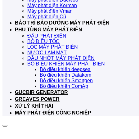
Máy phát điện Korman
Máy phát điện Vman
Máy phát điện Cũ
BẢO TRÌ BẢO DƯỠNG MÁY PHÁT ĐIỆN
PHỤ TÙNG MÁY PHÁT ĐIỆN
ĐẦU PHÁT ĐIỆN
BỘ ĐIỀU TỐC
LỌC MÁY PHÁT ĐIỆN
NƯỚC LÀM MÁT
DẦU NHỚT MÁY PHÁT ĐIỆN
BỘ ĐIỀU KHIỂN MÁY PHÁT ĐIỆN
Bộ điều khiển deepsea
Bộ điều khiển Datakom
Bộ điều khiển Smartgen
Bộ điều khiển ComAp
GUCBIR GENERATOR
GREAVES POWER
XỬ LÝ KHÍ THẢI
MÁY PHÁT ĐIỆN CÔNG NGHIỆP