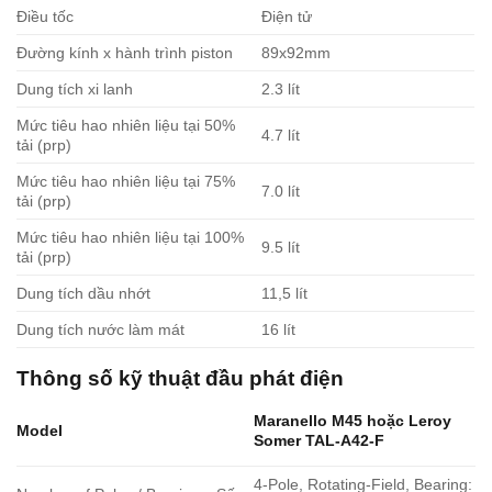
Điều tốc
Điện tử
Đường kính x hành trình piston
89x92mm
Dung tích xi lanh
2.3 lít
Mức tiêu hao nhiên liệu tại 50%
4.7 lít
tải (prp)
Mức tiêu hao nhiên liệu tại 75%
7.0 lít
tải (prp)
Mức tiêu hao nhiên liệu tại 100%
9.5 lít
tải (prp)
Dung tích dầu nhớt
11,5 lít
Dung tích nước làm mát
16 lít
Thông số kỹ thuật đầu phát điện
Maranello M45
hoặc
Leroy
Model
Somer TAL-A42-F
4-Pole, Rotating-Field, Bearing: