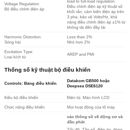
load to full-load regulation.
Voltage Regulation:
Điều chỉnh điện áp kỹ thuật số
Bộ điều chỉnh điện áp:
khối rắn, cảm biến điện áp trên
3 pha, bảo vệ Volts/Hz, khả
năng điều chỉnh điện áp ±1% từ
không tải đến đầy tải
Harmonic Distortion:
Less than 2%
Sóng hài
Nhỏ hơn 2%
Excitation Type:
AREP and PMI
Loại kích từ
Thống số kỹ thuật bộ điều khiển
Datakom GB500 hoặc
Controls: Bảng điều khiển
Deepsea DSE6120
Kiều bộ điều khiển
Điện tử, Màn hình LCD
Chức năng điều khiển
Mọi hoạt động của tổ máy
các thông số về động cơ và
đầu phát
Tốc độ, Tần số, điện áp, dòng