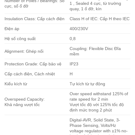
Number of Poles / Bearings: Số
1 , Sealed 4 cực, từ trường
cực, số ổ đỡ
quay, 1 ổ đỡ, kín
Insulation Class: Cấp cách điện
Class H of IEC: Cấp H theo IEC
Điện áp
400/230V
Hệ số công suất
0,8
Coupling: Flexible Disc Đĩa
Alignment: Ghép nối
mềm
Protection Grade: Cấp bảo vệ
IP23
Cấp cách điện, Cách nhiệt
H
Kiểu kích từ
Tự kích từ tự động
Over speed withstand 125% of
Overspeed Capacity:
rate speed for 2 min
Khả năng vượt tốc
Vượt tốc độ với 125% tốc độ
định mức trong 2 phút
Digital-AVR, Solid State, 3-
Phase Sensing, Volts/Hz
voltage regulator with ±1% no-