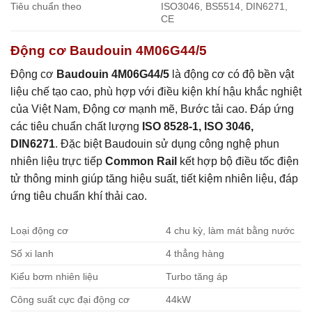
Tiêu chuẩn theo
ISO3046, BS5514, DIN6271,
CE
Động cơ Baudouin 4M06G44/5
Động cơ
Baudouin 4M06G44/5
là động cơ có độ bền vật
liệu chế tạo cao, phù hợp với điều kiện khí hậu khắc nghiệt
của Việt Nam, Động cơ mạnh mẽ, Bước tải cao. Đáp ứng
các tiêu chuẩn chất lượng
ISO 8528-1, ISO 3046,
DIN6271
. Đặc biệt Baudouin sử dụng công nghệ phun
nhiên liệu trực tiếp
Common Rail
kết hợp bộ điều tốc điện
tử thông minh giúp tăng hiệu suất, tiết kiệm nhiên liệu, đáp
ứng tiêu chuẩn khí thải cao.
Loại động cơ
4 chu kỳ, làm mát bằng nước
Số xi lanh
4 thẳng hàng
Kiểu bơm nhiên liệu
Turbo tăng áp
Công suất cực đại động cơ
44kW