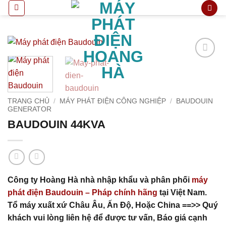
Bỏ
qua
nội
dung
Add to
wishlist
TRANG CHỦ
/
MÁY PHÁT ĐIỆN CÔNG NGHIỆP
/
BAUDOUIN
GENERATOR
BAUDOUIN 44KVA
Công ty Hoàng Hà nhà nhập khẩu và phân phối
máy
phát điện Baudouin – Pháp chính hãng
tại Việt Nam.
Tổ máy xuất xứ Châu Âu, Ấn Độ, Hoặc China ==>> Quý
khách vui lòng liên hệ để được tư vấn, Báo giá cạnh