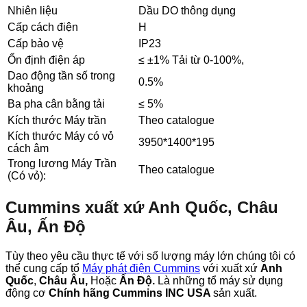
Nhiên liệu
Dầu DO thông dụng
Cấp cách điện
H
Cấp bảo vệ
IP23
Ổn định điện áp
≤ ±1% Tải từ 0-100%,
Dao động tần số trong
0.5%
khoảng
Ba pha cân bằng tải
≤ 5%
Kích thước Máy trần
Theo catalogue
Kích thước Máy có vỏ
3950*1400*195
cách âm
Trong lương Máy Trần
Theo catalogue
(Có vỏ):
Cummins xuất xứ Anh Quốc, Châu
Âu, Ấn Độ
Tùy theo yêu cầu thực tế với số lượng máy lớn chúng tôi có
thể cung cấp tổ
Máy phát điện Cummins
với xuất xứ
Anh
Quốc
,
Châu Âu,
Hoặc
Ấn Độ.
Là những tổ máy sử dụng
động cơ
Chính hãng Cummins INC USA
sản xuất.