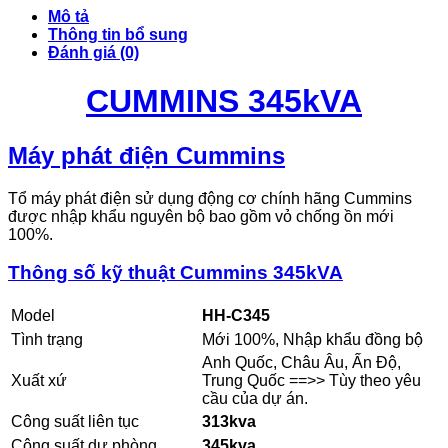
Mô tả
Thông tin bổ sung
Đánh giá (0)
CUMMINS 345kVA
Máy phát điện Cummins
Tổ máy phát điện sử dụng động cơ chính hãng Cummins
được nhập khẩu nguyên bộ bao gồm vỏ chống ồn mới
100%.
Thông số kỹ thuật Cummins 345kVA
Model
HH-C345
Tình trạng
Mới 100%, Nhập khẩu đồng bộ
Anh Quốc, Châu Âu, Ấn Độ,
Xuất xứ
Trung Quốc ==>> Tùy theo yêu
cầu của dự án.
Công suất liên tục
313kva
Công suất dự phòng
345kva