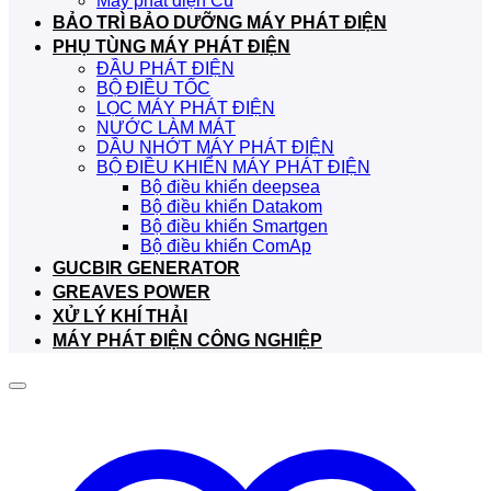
Máy phát điện Cũ
BẢO TRÌ BẢO DƯỠNG MÁY PHÁT ĐIỆN
PHỤ TÙNG MÁY PHÁT ĐIỆN
ĐẦU PHÁT ĐIỆN
BỘ ĐIỀU TỐC
LỌC MÁY PHÁT ĐIỆN
NƯỚC LÀM MÁT
DẦU NHỚT MÁY PHÁT ĐIỆN
BỘ ĐIỀU KHIỂN MÁY PHÁT ĐIỆN
Bộ điều khiển deepsea
Bộ điều khiển Datakom
Bộ điều khiển Smartgen
Bộ điều khiển ComAp
GUCBIR GENERATOR
GREAVES POWER
XỬ LÝ KHÍ THẢI
MÁY PHÁT ĐIỆN CÔNG NGHIỆP