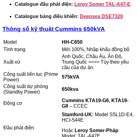
Catalogue đầu phát điện:
Leroy Somer TAL-A47-E
Catalogue bảng điều khiển:
Deepsea DSE7320
Thông số kỹ thuật Cummins 650kVA
Model
HH-C650
Tình trạng
Mới 100%, Nhập khẩu đồng bộ
Anh Quốc, Châu Âu, Ấn Độ,
Xuất xứ
Trung Quốc ==>> Tùy theo yêu
cầu của dự án.
Công suất liên tục (Prime
575kVA
Power)
Công suất dự phòng
650kva
(Standby Power)
Cummins KTA19-G6, KTA19-
Động cơ
G8
– CCEC
Stamford-UK:
Model S5L1D-E4,
HCI-544E
Đầu phát điện
Hoặc
Leroy Somer-Pháp
Model:
TAL-A47E