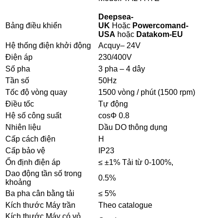
Deepsea-
Bảng điều khiển
UK
Hoặc
Powercomand-
USA
hoặc
Datakom-EU
Hệ thống điện khởi động
Acquy– 24V
Điện áp
230/400V
Số pha
3 pha – 4 dây
Tần số
50Hz
Tốc độ vòng quay
1500 vòng / phút (1500 rpm)
Điều tốc
Tự động
Hệ số công suất
cosΦ 0.8
Nhiên liệu
Dầu DO thông dụng
Cấp cách điện
H
Cấp bảo vệ
IP23
Ổn định điện áp
≤ ±1% Tải từ 0-100%,
Dao động tần số trong
0.5%
khoảng
Ba pha cân bằng tải
≤ 5%
Kích thước Máy trần
Theo catalogue
Kích thước Máy có vỏ