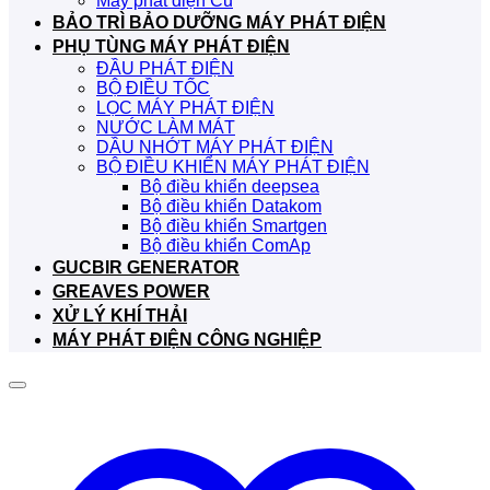
Máy phát điện Cũ
BẢO TRÌ BẢO DƯỠNG MÁY PHÁT ĐIỆN
PHỤ TÙNG MÁY PHÁT ĐIỆN
ĐẦU PHÁT ĐIỆN
BỘ ĐIỀU TỐC
LỌC MÁY PHÁT ĐIỆN
NƯỚC LÀM MÁT
DẦU NHỚT MÁY PHÁT ĐIỆN
BỘ ĐIỀU KHIỂN MÁY PHÁT ĐIỆN
Bộ điều khiển deepsea
Bộ điều khiển Datakom
Bộ điều khiển Smartgen
Bộ điều khiển ComAp
GUCBIR GENERATOR
GREAVES POWER
XỬ LÝ KHÍ THẢI
MÁY PHÁT ĐIỆN CÔNG NGHIỆP