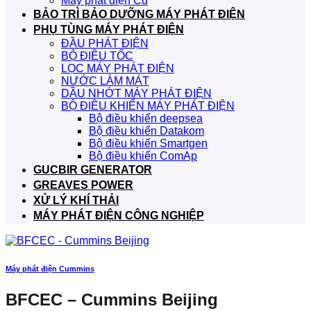
Máy phát điện Cũ
BẢO TRÌ BẢO DƯỠNG MÁY PHÁT ĐIỆN
PHỤ TÙNG MÁY PHÁT ĐIỆN
ĐẦU PHÁT ĐIỆN
BỘ ĐIỀU TỐC
LỌC MÁY PHÁT ĐIỆN
NƯỚC LÀM MÁT
DẦU NHỚT MÁY PHÁT ĐIỆN
BỘ ĐIỀU KHIỂN MÁY PHÁT ĐIỆN
Bộ điều khiển deepsea
Bộ điều khiển Datakom
Bộ điều khiển Smartgen
Bộ điều khiển ComAp
GUCBIR GENERATOR
GREAVES POWER
XỬ LÝ KHÍ THẢI
MÁY PHÁT ĐIỆN CÔNG NGHIỆP
Máy phát điện Cummins
BFCEC – Cummins Beijing