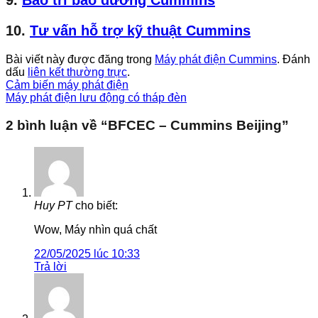
9.
Bảo trì bảo dưỡng Cummins
10.
Tư vấn hỗ trợ kỹ thuật Cummins
Bài viết này được đăng trong
Máy phát điện Cummins
. Đánh
dấu
liên kết thường trực
.
Cảm biến máy phát điện
Máy phát điện lưu động có tháp đèn
2 bình luận về “
BFCEC – Cummins Beijing
”
Huy PT
cho biết:
Wow, Máy nhìn quá chất
22/05/2025 lúc 10:33
Trả lời