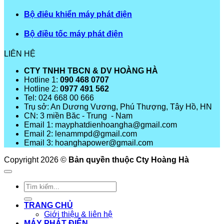
Bộ điêu khiển máy phát điện
Bộ điều tốc máy phát điện
LIÊN HỆ
CTY TNHH TBCN & DV HOÀNG HÀ
Hotline 1:
090 468 0707
Hotline 2:
0977 491 562
Tel: 024 668 00 666
Trụ sở: An Dương Vương, Phú Thượng, Tây Hồ, HN
CN: 3 miền Băc - Trung - Nam
Email 1: mayphatdienhoangha@gmail.com
Email 2: lenammpd@gmail.com
Email 3: hoanghapower@gmail.com
Copyright 2026 ©
Bản quyền thuộc Cty Hoàng Hà
Tìm
kiếm:
TRANG CHỦ
Giới thiệu & liên hệ
MÁY PHÁT ĐIỆN