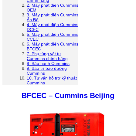
Chính hãng
2. Máy phát điện Cummins
OEM
3. Máy phát điện Cummins
Ấn Độ
4. Máy phát điện Cummins
DCEC
5. Máy phát điện Cummins
CCEC
6. Máy phát điện Cummins
BFCEC
7. Phụ tùng vật tư
Cummins chính hãng
8. Bảo hành Cummins
9. Bảo trì bảo dưỡng
Cummins
10. Tư vấn hỗ trợ kỹ thuật
Cummins
BFCEC – Cummins Beijing