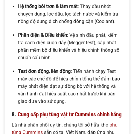
Hệ thống bôi trơn & làm mát:
Thay dầu nhớt
chuyên dụng, lọc dầu, lọc tách nước và kiểm tra
nồng độ dung dịch chống đông cặn (
C
oo
l
an
t
).
Phần điện & Điều khiển:
Vệ sinh đầu phát, kiểm
tra cách điện cuộn dây (
M
e
gg
er
t
es
t
), cập nhật
phần mềm bộ điều khiển và hiệu chỉnh thông số
chuẩn cấu hình.
Test đơn động, liên động:
Tiến hành chạy Test
máy các chế độ để hiệu chỉnh tổng thể đảm bảo
máy phát điện đạt sự đồng bộ với hệ thống và
vận hành đạt hiệu suất cao nhất trước khi bàn
giao đưa vào sử dụng.
8.
Cung cấp phụ tùng vật tư Cummins chính hãng
Là nhà phân phối uy tín, chúng tôi sở hữu kho
phụ
tùng Cummins
sẵn có tại Việt Nam, đáp ứng nhu