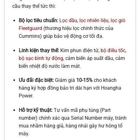
cầu thay thế tức thì:
Bộ lọc tiêu chuẩn:
Lọc dầu
,
lọc nhiên liệu
,
lọc gió
Fleetguard
(thương hiệu lọc chính thức của
Cummins) giúp bảo vệ động cơ tối đa.
Linh kiện thay thế:
Kim phun điện tử,
bộ điều tốc
,
bộ sạc bình tự động
, cảm biến áp suất dầu, cảm
biến nhiệt độ nước làm mát.
Ưu đãi đặc biệt:
Giảm giá
10-15%
cho khách
hàng ký hợp đồng bảo trì dài hạn với Hoangha
Power.
Hỗ trợ kỹ thuật:
Tư vấn mã phụ tùng (
P
a
r
t
n
u
mb
er
) chính xác qua Serial Number máy, tránh
mua nhầm hàng giả, hàng nhái gây hư hỏng tổ
máy.