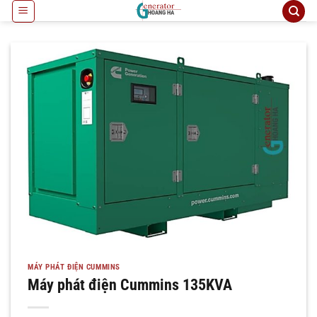
Bỏ
qua
nội
dung
MÁY PHÁT ĐIỆN CUMMINS
Máy phát điện Cummins 135KVA