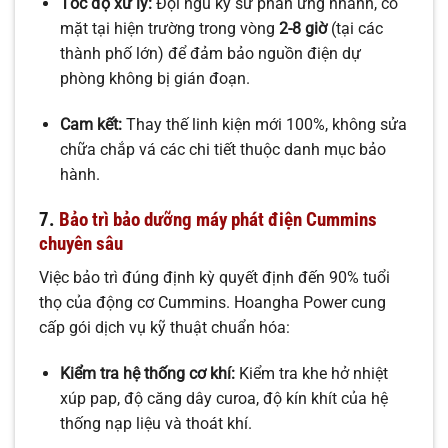
Tốc độ xử lý:
Đội ngũ kỹ sư phản ứng nhanh, có
mặt tại hiện trường trong vòng
2-8 giờ
(tại các
thành phố lớn) để đảm bảo nguồn điện dự
phòng không bị gián đoạn.
Cam kết:
Thay thế linh kiện mới 100%, không sửa
chữa chắp vá các chi tiết thuộc danh mục bảo
hành.
7.
Bảo trì bảo dưỡng máy phát điện Cummins
chuyên sâu
Việc bảo trì đúng định kỳ quyết định đến 90% tuổi
thọ của động cơ Cummins. Hoangha Power cung
cấp gói dịch vụ kỹ thuật chuẩn hóa:
Kiểm tra hệ thống cơ khí:
Kiểm tra khe hở nhiệt
xúp pap, độ căng dây curoa, độ kín khít của hệ
thống nạp liệu và thoát khí.