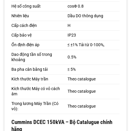
Hệ số công suất
cosΦ 0.8
Nhiên liệu
Dầu DO thông dụng
Cấp cách điện
H
Cấp bảo vệ
IP23
Ổn định điện áp
≤ ±1% Tải từ 0-100%,
Dao động tần số trong
0.5%
khoảng
Ba pha cân bằng tải
≤ 5%
Kích thước Máy trần
Theo catalogue
Kích thước Máy có vỏ cách
Theo catalogue
âm
Trong lương Máy Trần (Có
Theo catalogue
vỏ):
Cummins DCEC 150kVA – Bộ Catalugue chính
hãng