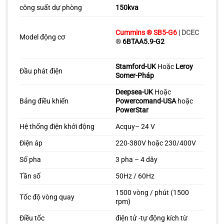
công suất dự phòng
150kva
Cummins ® SB5-G6
|
DCEC
Model động cơ
®
6BTAA5.9-G2
Stamford-UK
Hoặc
Leroy
Đầu phát điện
Somer-Pháp
Deepsea-UK
Hoặc
Bảng điều khiển
Powercomand-USA
hoặc
PowerStar
Hệ thống điện khởi động
Acquy– 24 V
Điện áp
220-380V hoặc 230/400V
Số pha
3 pha – 4 dây
Tần số
50Hz / 60Hz
1500 vòng / phút (1500
Tốc độ vòng quay
rpm)
Điều tốc
điện tử -tự động kích từ