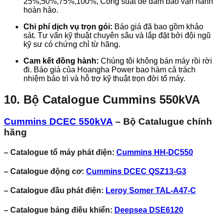
25%
,
50%
,
75%
,
100%,
Công suất để đảm bảo vận hành
hoàn hảo.
Chi phí dịch vụ trọn gói:
Báo giá đã bao gồm khảo
sát. Tư vấn kỹ thuật chuyên sâu và lắp đặt bởi đội ngũ
kỹ sư có chứng chỉ từ hãng.
Cam kết đồng hành:
Chúng tôi không bán máy rồi rời
đi. Báo giá của Hoangha Power bao hàm cả trách
nhiệm bảo trì và hỗ trợ kỹ thuật trọn đời tổ máy.
10. Bộ Catalogue Cummins 550kVA
Cummins DCEC 550kVA
– Bộ Catalugue chính
hãng
– Catalogue tổ máy phát điện:
Cummins HH-DC550
– Catalogue động cơ:
Cummins DCEC QSZ13-G3
– Catalogue đầu phát điện:
Leroy Somer TAL-A47-C
– Catalogue bảng điều khiển:
Deepsea DSE6120