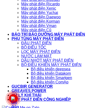
Máy phát điện Ricardo
Máy phát điện Xenic
Máy phát điện Yuchai
Máy phát điện Daewoo
Máy phát điện Korman
Máy phát điện Vman
Máy phát điện Cũ
BẢO TRÌ BẢO DƯỠNG MÁY PHÁT ĐIỆN
PHỤ TÙNG MÁY PHÁT ĐIỆN
ĐẦU PHÁT ĐIỆN
BỘ ĐIỀU TỐC
LỌC MÁY PHÁT ĐIỆN
NƯỚC LÀM MÁT
DẦU NHỚT MÁY PHÁT ĐIỆN
BỘ ĐIỀU KHIỂN MÁY PHÁT ĐIỆN
Bộ điều khiển deepsea
Bộ điều khiển Datakom
Bộ điều khiển Smartgen
Bộ điều khiển ComAp
GUCBIR GENERATOR
GREAVES POWER
XỬ LÝ KHÍ THẢI
MÁY PHÁT ĐIỆN CÔNG NGHIỆP