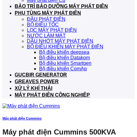
Máy phát điện Cũ
BẢO TRÌ BẢO DƯỠNG MÁY PHÁT ĐIỆN
PHỤ TÙNG MÁY PHÁT ĐIỆN
ĐẦU PHÁT ĐIỆN
BỘ ĐIỀU TỐC
LỌC MÁY PHÁT ĐIỆN
NƯỚC LÀM MÁT
DẦU NHỚT MÁY PHÁT ĐIỆN
BỘ ĐIỀU KHIỂN MÁY PHÁT ĐIỆN
Bộ điều khiển deepsea
Bộ điều khiển Datakom
Bộ điều khiển Smartgen
Bộ điều khiển ComAp
GUCBIR GENERATOR
GREAVES POWER
XỬ LÝ KHÍ THẢI
MÁY PHÁT ĐIỆN CÔNG NGHIỆP
Máy phát điện Cummins
Máy phát điện Cummins 500KVA