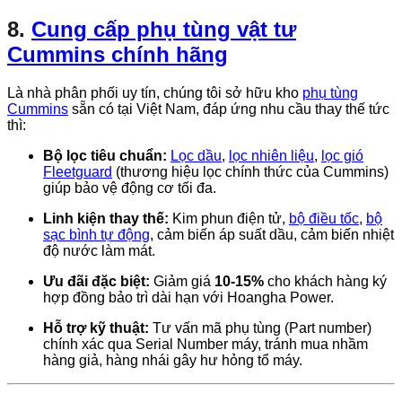
8.
Cung cấp phụ tùng vật tư
Cummins chính hãng
Là nhà phân phối uy tín, chúng tôi sở hữu kho
phụ tùng
Cummins
sẵn có tại Việt Nam, đáp ứng nhu cầu thay thế tức
thì:
Bộ lọc tiêu chuẩn:
Lọc dầu
,
lọc nhiên liệu
,
lọc gió
Fleetguard
(thương hiệu lọc chính thức của Cummins)
giúp bảo vệ động cơ tối đa.
Linh kiện thay thế:
Kim phun điện tử,
bộ điều tốc
,
bộ
sạc bình tự động
, cảm biến áp suất dầu, cảm biến nhiệt
độ nước làm mát.
Ưu đãi đặc biệt:
Giảm giá
10-15%
cho khách hàng ký
hợp đồng bảo trì dài hạn với Hoangha Power.
Hỗ trợ kỹ thuật:
Tư vấn mã phụ tùng (
P
a
r
t
n
u
mb
er
)
chính xác qua Serial Number máy, tránh mua nhầm
hàng giả, hàng nhái gây hư hỏng tổ máy.