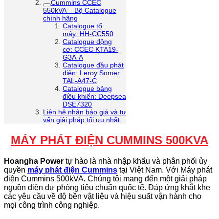
Cummins CCEC
550kVA – Bộ Catalogue
chính hãng
Catalogue tổ
máy: HH-CC550
Catalogue động
cơ: CCEC KTA19-
G3A-A
Catalogue đầu phát
điện: Leroy Somer
TAL-A47-C
Catalogue bảng
điều khiển: Deepsea
DSE7320
Liên hệ nhận báo giá và tư
vấn giải pháp tối ưu nhất
MÁY PHÁT ĐIỆN CUMMINS 500KVA
Hoangha Power
tự hào là nhà nhập khẩu và phân phối ủy
quyền
máy phát điện Cummins
tại Việt Nam. Với Máy phát
điện Cummins 500kVA
.
Chúng tôi mang đến một giải pháp
nguồn điện dự phòng tiêu chuẩn quốc tế. Đáp ứng khắt khe
các yêu cầu về độ bền vật liệu và hiệu suất vận hành cho
mọi công trình công nghiệp.