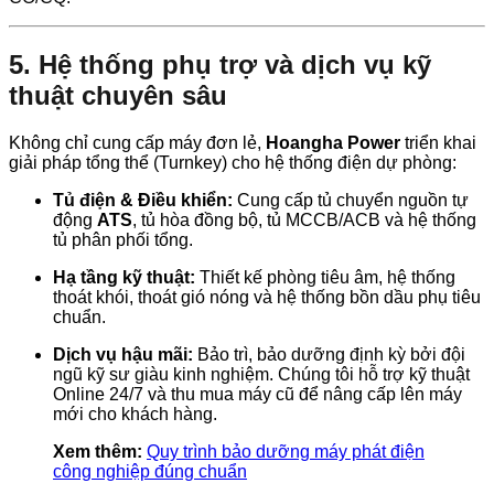
5. Hệ thống phụ trợ và dịch vụ kỹ
thuật chuyên sâu
Không chỉ cung cấp máy đơn lẻ,
Hoangha Power
triển khai
giải pháp tổng thể (Turnkey) cho hệ thống điện dự phòng:
Tủ điện & Điều khiển:
Cung cấp tủ chuyển nguồn tự
động
ATS
, tủ hòa đồng bộ, tủ MCCB/ACB và hệ thống
tủ phân phối tổng.
Hạ tầng kỹ thuật:
Thiết kế phòng tiêu âm, hệ thống
thoát khói, thoát gió nóng và hệ thống bồn dầu phụ tiêu
chuẩn.
Dịch vụ hậu mãi:
Bảo trì, bảo dưỡng định kỳ bởi đội
ngũ kỹ sư giàu kinh nghiệm. Chúng tôi hỗ trợ kỹ thuật
Online 24/7 và thu mua máy cũ để nâng cấp lên máy
mới cho khách hàng.
Xem thêm:
Quy trình bảo dưỡng máy phát điện
công nghiệp đúng chuẩn