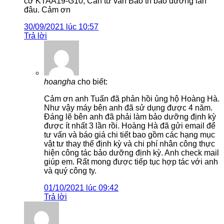
cơ KTAA19-G10, Cần tư vấn Bảo trì bảo dưỡng lần
đâu. Cảm ơn
30/09/2021 lúc 10:57
Trả lời
hoangha
cho biết:
Cảm ơn anh Tuấn đã phản hồi ủng hộ Hoàng Hà.
Như vậy máy bên anh đã sử dụng được 4 năm.
Đáng lẽ bên anh đã phải làm bảo dưỡng định kỳ
được ít nhất 3 lần rồi. Hoàng Hà đã gửi email để
tư vấn và báo giá chi tiết bao gồm các hạng mục
vật tư thay thế định kỳ và chi phí nhân công thực
hiện công tác bảo dưỡng định kỳ. Anh check mail
giúp em. Rất mong được tiếp tục hợp tác với anh
và quý công ty.
01/10/2021 lúc 09:42
Trả lời