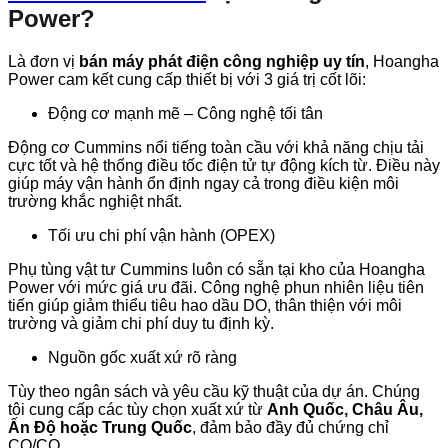
Power?
Là đơn vị
bán máy phát điện công nghiệp uy tín
, Hoangha
Power cam kết cung cấp thiết bị với 3 giá trị cốt lõi:
Động cơ mạnh mẽ – Công nghệ tối tân
Động cơ Cummins nổi tiếng toàn cầu với khả năng chịu tải
cực tốt và hệ thống điều tốc điện tử tự động kích từ. Điều này
giúp máy vận hành ổn định ngay cả trong điều kiện môi
trường khắc nghiệt nhất.
Tối ưu chi phí vận hành (OPEX)
Phụ tùng vật tư Cummins luôn có sẵn tại kho của Hoangha
Power với mức giá ưu đãi. Công nghệ phun nhiên liệu tiên
tiến giúp giảm thiểu tiêu hao dầu DO, thân thiện với môi
trường và giảm chi phí duy tu định kỳ.
Nguồn gốc xuất xứ rõ ràng
Tùy theo ngân sách và yêu cầu kỹ thuật của dự án. Chúng
tôi cung cấp các tùy chọn xuất xứ từ
Anh Quốc, Châu Âu,
Ấn Độ hoặc Trung Quốc
, đảm bảo đầy đủ chứng chỉ
CO/CQ.