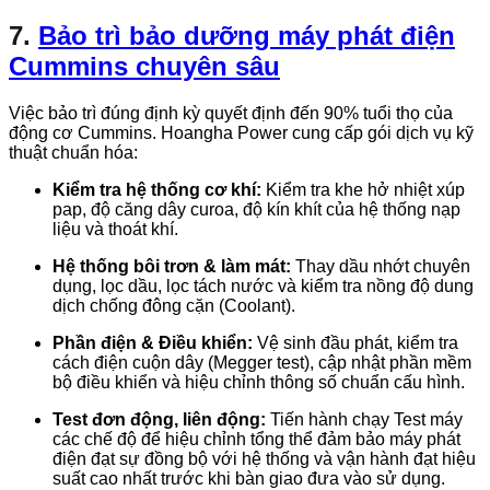
7.
Bảo trì bảo dưỡng máy phát điện
Cummins chuyên sâu
Việc bảo trì đúng định kỳ quyết định đến 90% tuổi thọ của
động cơ Cummins. Hoangha Power cung cấp gói dịch vụ kỹ
thuật chuẩn hóa:
Kiểm tra hệ thống cơ khí:
Kiểm tra khe hở nhiệt xúp
pap, độ căng dây curoa, độ kín khít của hệ thống nạp
liệu và thoát khí.
Hệ thống bôi trơn & làm mát:
Thay dầu nhớt chuyên
dụng, lọc dầu, lọc tách nước và kiểm tra nồng độ dung
dịch chống đông cặn (
C
oo
l
an
t
).
Phần điện & Điều khiển:
Vệ sinh đầu phát, kiểm tra
cách điện cuộn dây (
M
e
gg
er
t
es
t
), cập nhật phần mềm
bộ điều khiển và hiệu chỉnh thông số chuẩn cấu hình.
Test đơn động, liên động:
Tiến hành chạy Test máy
các chế độ để hiệu chỉnh tổng thể đảm bảo máy phát
điện đạt sự đồng bộ với hệ thống và vận hành đạt hiệu
suất cao nhất trước khi bàn giao đưa vào sử dụng.