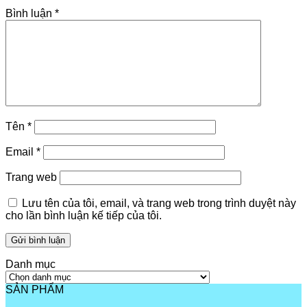
Bình luận
*
Tên
*
Email
*
Trang web
Lưu tên của tôi, email, và trang web trong trình duyệt này
cho lần bình luận kế tiếp của tôi.
Danh mục
Danh
mục
SẢN PHẨM