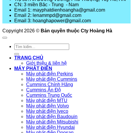
CN: 3 miền Băc - Trung - Nam
Email 1: mayphatdienhoangha@gmail.com
Email 2: lenammpd@gmail.com
Email 3: hoanghapower@gmail.com
Copyright 2026 ©
Bản quyền thuộc Cty Hoàng Hà
Tìm
kiếm:
TRANG CHỦ
Giới thiệu & liên hệ
MÁY PHÁT ĐIỆN
Máy phát điện Perkins
Máy phát điện Cummins
Cummins Chính Hãng
Cummins Ấn Độ
Cummins Trung Quốc
Máy phát điện MTU
Máy phát điện Volvo
Máy phát điện Iveco
Máy phát điện Baudouin
Máy phát điện Mitsubishi
Máy phát điện Hyundai
Máy phát điện Doosan