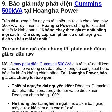
9. Báo giá máy phát điện
Cummins
500kVA
tại Hoangha Power
Trên thị trường hiện nay có rất nhiều mức giá cho dòng máy
500kVA. Tuy nhiên tại
Hoangha Power
, chúng tôi xác định
rõ triết lý kinh doanh:
“Không chạy theo giá rẻ nhất bằng
mọi cách – Chỉ cung cấp sản phẩm có chất lượng và
dịch vụ hậu mãi tốt nhất.”
Tại sao báo giá của chúng tôi phản ánh đúng
giá trị đầu tư?
Một tổ
máy phát điện Cummins 500kVA
giá rẻ thường đi kèm
với các rủi ro về động cơ, đầu phát không đủ công suất hoặc
bộ điều khiển không chính hãng.
Tại Hoangha Power, báo
giá của chúng tôi bao gồm:
Thiết bị nguyên đai nguyên kiện:
Động cơ Cummins,
đầu phát Stamford/Leroy Somer và bộ điều khiển
Deepsea chính hãng 100%.
Hệ thống thử tải nghiêm ngặt:
Trước khi bàn giao,
máy được kiểm tra qua các mức tải