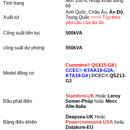
Mới 100%, Nhập khẩu đồng
Tình trạng
bộ
Anh Quốc, Châu Âu,
Ấn Độ
,
Xuất xứ
Trung Quốc
==>> Tùy theo
yêu cầu của dự án.
Công suất liên tục
500kVA
công suất dự phòng
550kVA
Cummins
®
QSX15-G8 |
CCEC
®
KTAA19-G3A;
Model động cơ
KTA19-G4 |
DCEC®
QSZ13-
G3
Stamford-UK
Hoặc
Leroy
Đầu phát điện
Somer-Pháp
hoặc
Mecc
Alte-Italia
Deepsea-UK
Hoặc
Bảng điều khiển
Powercommand-USA
hoặc
Datakom-EU