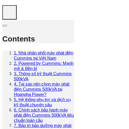
Contents
1. Nhà phân phối máy phát điện
Cummins tại Việt Nam
2. Powered by Cummins: Mạnh
mẽ & Bền bỉ
3. Thông số kỹ thuật Cummins
500kVA
4. Tại sao nên chọn máy phát
điện Cummins 500kVA tại
Hoangha Power?
5. Hệ thống phụ trợ và dịch vụ
kỹ thuật chuyên sâu
6. Chính sách bảo hành máy
phát điện Cummins 500kVA tiêu
chuẩn toàn cầu
7. Bảo trì bảo dưỡng máy phát