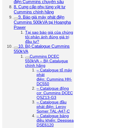
điện Cummins chuyên sâu
8. Cung cấp phụ tùng vật tư
Cummins chính hãng
9. Báo giá máy phát điện
Cummins 500kVA tại Hoangha
Power
Tại sao báo giá của chúng
tôi phản ánh đúng giá trị
đầu tư?
10. Bộ Catalogue Cummins
550kVA
Cummins DCEC
550kVA – Bộ Catalugue
chính hãng
– Catalogue tổ máy
phát
điện: Cummins HH-
DC550
– Catalogue động
cơ: Cummins DCEC
QSZ13-G3
– Catalogue đầu
phát điện: Leroy
Somer TAL-A47-C
– Catalogue bảng
điều khiển: Deepsea
DSE6120