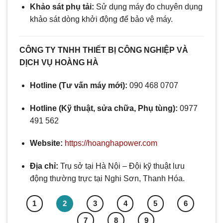
Khảo sát phụ tải:
Sử dụng máy đo chuyên dụng
khảo sát dòng khởi động để bảo vệ máy.
CÔNG TY TNHH THIẾT BỊ CÔNG NGHIỆP VÀ
DỊCH VỤ HOÀNG HÀ
Hotline (Tư vấn máy mới):
090 468 0707
Hotline (Kỹ thuật, sửa chữa, Phụ tùng):
0977
491 562
Website:
https://hoanghapower.com
Địa chỉ:
Trụ sở tại Hà Nội – Đội kỹ thuật lưu
động thường trực tại Nghi Sơn, Thanh Hóa.
1
2
3
4
5
6
7
8
9