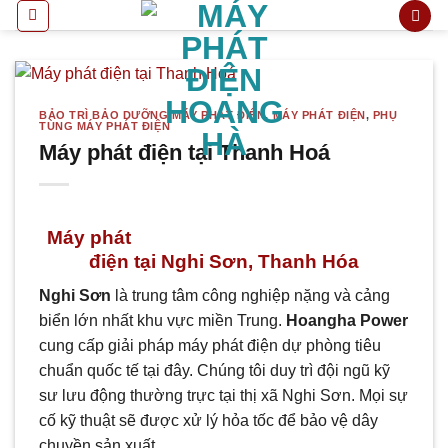
Bỏ
qua
nội
dung
BẢO TRÌ BẢO DƯỠNG MÁY PHÁT ĐIỆN
,
MÁY PHÁT ĐIỆN
,
PHỤ
TÙNG MÁY PHÁT ĐIỆN
Máy phát điện tại Thanh Hoá
Máy phát
điện tại Nghi Sơn, Thanh Hóa
Nghi Sơn
là trung tâm công nghiệp nặng và cảng
biển lớn nhất khu vực miền Trung.
Hoangha Power
cung cấp giải pháp máy phát điện dự phòng tiêu
chuẩn quốc tế tại đây. Chúng tôi duy trì đội ngũ kỹ
sư lưu động thường trực tại thị xã Nghi Sơn. Mọi sự
cố kỹ thuật sẽ được xử lý hỏa tốc để bảo vệ dây
chuyền sản xuất.