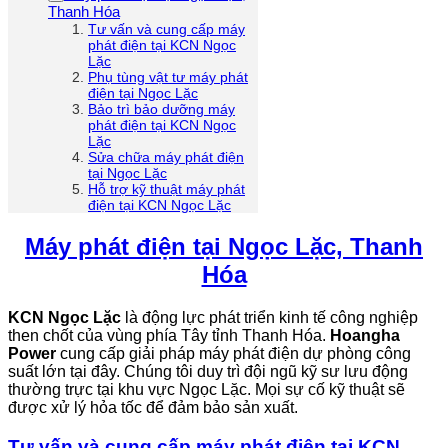
Thanh Hóa
Tư vấn và cung cấp máy
phát điện tại KCN Ngọc
Lặc
Phụ tùng vật tư máy phát
điện tại Ngọc Lặc
Bảo trì bảo dưỡng máy
phát điện tại KCN Ngọc
Lặc
Sửa chữa máy phát điện
tại Ngọc Lặc
Hỗ trợ kỹ thuật máy phát
điện tại KCN Ngọc Lặc
Máy phát điện tại Ngọc Lặc, Thanh
Hóa
KCN Ngọc Lặc
là động lực phát triển kinh tế công nghiệp
then chốt của vùng phía Tây tỉnh Thanh Hóa.
Hoangha
Power
cung cấp giải pháp máy phát điện dự phòng công
suất lớn tại đây. Chúng tôi duy trì đội ngũ kỹ sư lưu động
thường trực tại khu vực Ngọc Lặc. Mọi sự cố kỹ thuật sẽ
được xử lý hỏa tốc để đảm bảo sản xuất.
Tư vấn và cung cấp máy phát điện tại KCN