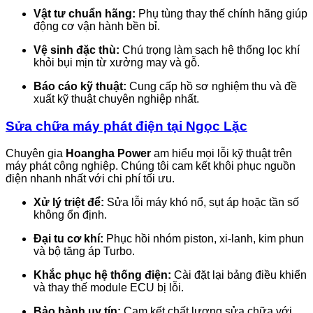
Vật tư chuẩn hãng:
Phụ tùng thay thế chính hãng giúp
động cơ vận hành bền bỉ.
Vệ sinh đặc thù:
Chú trọng làm sạch hệ thống lọc khí
khỏi bụi mịn từ xưởng may và gỗ.
Báo cáo kỹ thuật:
Cung cấp hồ sơ nghiệm thu và đề
xuất kỹ thuật chuyên nghiệp nhất.
Sửa chữa máy phát điện tại Ngọc Lặc
Chuyên gia
Hoangha Power
am hiểu mọi lỗi kỹ thuật trên
máy phát công nghiệp. Chúng tôi cam kết khôi phục nguồn
điện nhanh nhất với chi phí tối ưu.
Xử lý triệt để:
Sửa lỗi máy khó nổ, sụt áp hoặc tần số
không ổn định.
Đại tu cơ khí:
Phục hồi nhóm piston, xi-lanh, kim phun
và bộ tăng áp Turbo.
Khắc phục hệ thống điện:
Cài đặt lại bảng điều khiển
và thay thế module ECU bị lỗi.
Bảo hành uy tín:
Cam kết chất lượng sửa chữa với