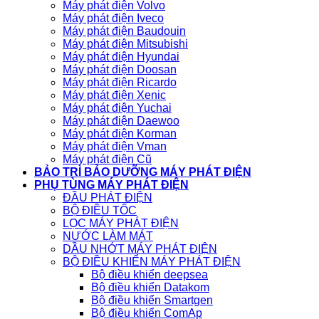
Máy phát điện Volvo
Máy phát điện Iveco
Máy phát điện Baudouin
Máy phát điện Mitsubishi
Máy phát điện Hyundai
Máy phát điện Doosan
Máy phát điện Ricardo
Máy phát điện Xenic
Máy phát điện Yuchai
Máy phát điện Daewoo
Máy phát điện Korman
Máy phát điện Vman
Máy phát điện Cũ
BẢO TRÌ BẢO DƯỠNG MÁY PHÁT ĐIỆN
PHỤ TÙNG MÁY PHÁT ĐIỆN
ĐẦU PHÁT ĐIỆN
BỘ ĐIỀU TỐC
LỌC MÁY PHÁT ĐIỆN
NƯỚC LÀM MÁT
DẦU NHỚT MÁY PHÁT ĐIỆN
BỘ ĐIỀU KHIỂN MÁY PHÁT ĐIỆN
Bộ điều khiển deepsea
Bộ điều khiển Datakom
Bộ điều khiển Smartgen
Bộ điều khiển ComAp