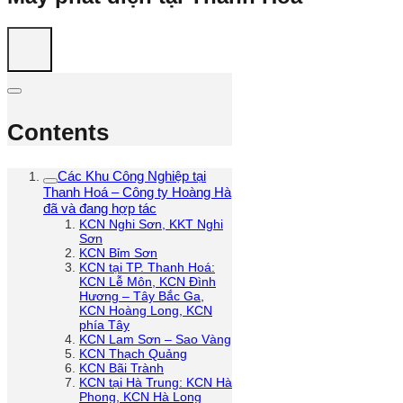
Contents
Các Khu Công Nghiệp tại
Thanh Hoá – Công ty Hoàng Hà
đã và đang hợp tác
KCN Nghi Sơn, KKT Nghi
Sơn
KCN Bỉm Sơn
KCN tại TP. Thanh Hoá:
KCN Lễ Môn, KCN Đình
Hương – Tây Bắc Ga,
KCN Hoàng Long, KCN
phía Tây
KCN Lam Sơn – Sao Vàng
KCN Thạch Quảng
KCN Bãi Trành
KCN tại Hà Trung: KCN Hà
Phong, KCN Hà Long