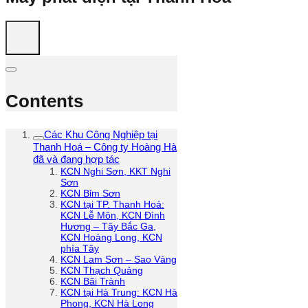
Contents
Các Khu Công Nghiệp tại
Thanh Hoá – Công ty Hoàng Hà
đã và đang hợp tác
KCN Nghi Sơn, KKT Nghi
Sơn
KCN Bỉm Sơn
KCN tại TP. Thanh Hoá:
KCN Lễ Môn, KCN Đình
Hương – Tây Bắc Ga,
KCN Hoàng Long, KCN
phía Tây
KCN Lam Sơn – Sao Vàng
KCN Thạch Quảng
KCN Bãi Trành
KCN tại Hà Trung: KCN Hà
Phong, KCN Hà Long