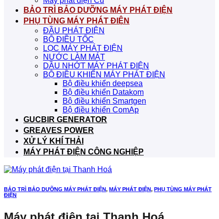
Máy phát điện Cũ
BẢO TRÌ BẢO DƯỠNG MÁY PHÁT ĐIỆN
PHỤ TÙNG MÁY PHÁT ĐIỆN
ĐẦU PHÁT ĐIỆN
BỘ ĐIỀU TỐC
LỌC MÁY PHÁT ĐIỆN
NƯỚC LÀM MÁT
DẦU NHỚT MÁY PHÁT ĐIỆN
BỘ ĐIỀU KHIỂN MÁY PHÁT ĐIỆN
Bộ điều khiển deepsea
Bộ điều khiển Datakom
Bộ điều khiển Smartgen
Bộ điều khiển ComAp
GUCBIR GENERATOR
GREAVES POWER
XỬ LÝ KHÍ THẢI
MÁY PHÁT ĐIỆN CÔNG NGHIỆP
BẢO TRÌ BẢO DƯỠNG MÁY PHÁT ĐIỆN
,
MÁY PHÁT ĐIỆN
,
PHỤ TÙNG MÁY PHÁT
ĐIỆN
Máy phát điện tại Thanh Hoá