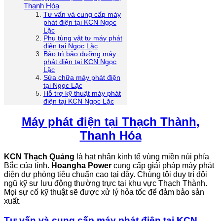
Thanh Hóa
Tư vấn và cung cấp máy
phát điện tại KCN Ngọc
Lặc
Phụ tùng vật tư máy phát
điện tại Ngọc Lặc
Bảo trì bảo dưỡng máy
phát điện tại KCN Ngọc
Lặc
Sửa chữa máy phát điện
tại Ngọc Lặc
Hỗ trợ kỹ thuật máy phát
điện tại KCN Ngọc Lặc
Máy phát điện tại Thạch Thành,
Thanh Hóa
KCN Thạch Quảng
là hạt nhân kinh tế vùng miền núi phía
Bắc của tỉnh.
Hoangha Power
cung cấp giải pháp máy phát
điện dự phòng tiêu chuẩn cao tại đây. Chúng tôi duy trì đội
ngũ kỹ sư lưu động thường trực tại khu vực Thạch Thành.
Mọi sự cố kỹ thuật sẽ được xử lý hỏa tốc để đảm bảo sản
xuất.
Tư vấn và cung cấp máy phát điện tại KCN