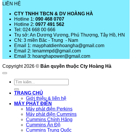
LIÊN HỆ
CTY TNHH TBCN & DV HOÀNG HÀ
Hotline 1:
090 468 0707
Hotline 2:
0977 491 562
Tel: 024 668 00 666
Trụ sở: An Dương Vương, Phú Thượng, Tây Hồ, HN
CN: 3 miền Băc - Trung - Nam
Email 1: mayphatdienhoangha@gmail.com
Email 2: lenammpd@gmail.com
Email 3: hoanghapower@gmail.com
Copyright 2026 ©
Bản quyền thuộc Cty Hoàng Hà
Tìm
kiếm:
TRANG CHỦ
Giới thiệu & liên hệ
MÁY PHÁT ĐIỆN
Máy phát điện Perkins
Máy phát điện Cummins
Cummins Chính Hãng
Cummins Ấn Độ
Cummins Trung Quốc