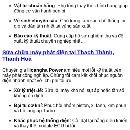
Vật tư chuẩn hãng:
Phụ tùng thay thế chính hãng giúp
động cơ vận hành bền bỉ.
Vệ sinh chuyên sâu:
Chú trọng làm sạch hệ thống lọc
gió và dàn tản nhiệt tại vùng sản xuất.
Báo cáo kỹ thuật:
Cung cấp hồ sơ nghiệm thu và đề
xuất kỹ thuật chuyên nghiệp nhất.
Sửa chữa máy phát điện tại Thạch Thành,
Thanh Hoá
Chuyên gia
Hoangha Power
am hiểu mọi lỗi kỹ thuật trên
máy phát công nghiệp. Chúng tôi cam kết khôi phục nguồn
điện nhanh nhất với chi phí tối ưu.
Xử lý triệt để:
Sửa lỗi máy khó nổ, sụt áp hoặc tần số
không ổn định.
Đại tu cơ khí:
Phục hồi nhóm piston, xi-lanh, kim phun
và bộ tăng áp Turbo.
Khắc phục hệ thống điện:
Cài đặt lại bảng điều khiển
và thay thế module ECU bị lỗi.