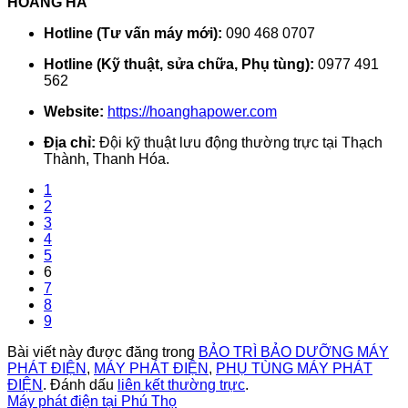
HOÀNG HÀ
Hotline (Tư vấn máy mới):
090 468 0707
Hotline (Kỹ thuật, sửa chữa, Phụ tùng):
0977 491
562
Website:
https://hoanghapower.com
Địa chỉ:
Đội kỹ thuật lưu động thường trực tại Thạch
Thành, Thanh Hóa.
1
2
3
4
5
6
7
8
9
Bài viết này được đăng trong
BẢO TRÌ BẢO DƯỠNG MÁY
PHÁT ĐIỆN
,
MÁY PHÁT ĐIỆN
,
PHỤ TÙNG MÁY PHÁT
ĐIỆN
. Đánh dấu
liên kết thường trực
.
Máy phát điện tại Phú Thọ