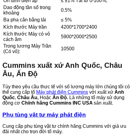
Ổn định điện áp
≤ ±1% Tải từ 0-100%,
Dao động tần số trong
0.5%
khoảng
Ba pha cân bằng tải
≤ 5%
Kích thước Máy trần
4200*1700*2400
Kích thước Máy có vỏ
5900*2000*2500
cách âm
Trong lương Máy Trần
10500
(Có vỏ):
Cummins xuất xứ Anh Quốc, Châu
Âu, Ấn Độ
Tùy theo yêu cầu thực tế với số lượng máy lớn chúng tôi có
thể cung cấp tổ
Máy phát điện Cummins
với xuất xứ
Anh
Quốc
,
Châu Âu,
Hoặc
Ấn Độ.
Là những tổ máy sử dụng
động cơ
Chính hãng Cummins INC USA
sản xuất.
Phụ tùng vật tư máy phát điện
Cung cấp phụ tùng vật tư chính hãng Cummins với giá ưu
đãi nhất cho trọn đời tổ máy.