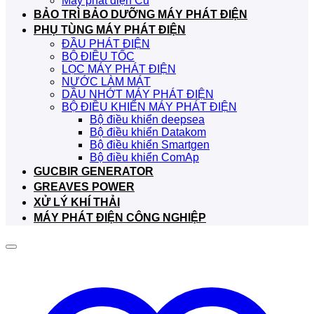
Máy phát điện Cũ
BẢO TRÌ BẢO DƯỠNG MÁY PHÁT ĐIỆN
PHỤ TÙNG MÁY PHÁT ĐIỆN
ĐẦU PHÁT ĐIỆN
BỘ ĐIỀU TỐC
LỌC MÁY PHÁT ĐIỆN
NƯỚC LÀM MÁT
DẦU NHỚT MÁY PHÁT ĐIỆN
BỘ ĐIỀU KHIỂN MÁY PHÁT ĐIỆN
Bộ điều khiển deepsea
Bộ điều khiển Datakom
Bộ điều khiển Smartgen
Bộ điều khiển ComAp
GUCBIR GENERATOR
GREAVES POWER
XỬ LÝ KHÍ THẢI
MÁY PHÁT ĐIỆN CÔNG NGHIỆP