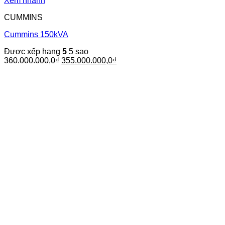
Xem nhanh
CUMMINS
Cummins 150kVA
Được xếp hạng
5
5 sao
Giá
Giá
360.000.000,0
₫
355.000.000,0
₫
gốc
hiện
là:
tại
360.000.000,0₫.
là:
355.000.000,0₫.