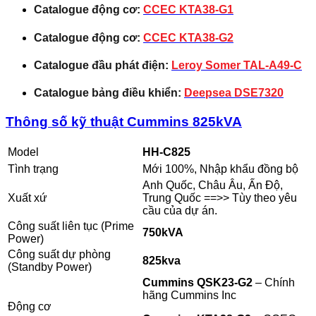
Catalogue động cơ:
CCEC KTA38-G1
Catalogue động cơ:
CCEC KTA38-G2
Catalogue đầu phát điện:
Leroy Somer TAL-A49-C
Catalogue bảng điều khiển:
Deepsea DSE7320
Thông số kỹ thuật Cummins 825kVA
Model
HH-C825
Tình trạng
Mới 100%, Nhập khẩu đồng bộ
Anh Quốc, Châu Âu, Ấn Độ,
Xuất xứ
Trung Quốc ==>> Tùy theo yêu
cầu của dự án.
Công suất liên tục (Prime
750kVA
Power)
Công suất dự phòng
825kva
(Standby Power)
Cummins QSK23-G2
– Chính
hãng Cummins Inc
Động cơ