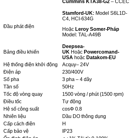
Cummins KTA38-G2
– CCEC
Stamford-UK:
Model S6L1D-
C4,
HCI-634G
Đầu phát điện
Hoặc
Leroy Somer-Pháp
Model:
TAL-A49B
Deepsea-
Bảng điều khiển
UK
Hoặc
Powercomand-
USA
hoặc
Datakom-EU
Hệ thống điện khởi động
Acquy– 24V
Điện áp
230/400V
Số pha
3 pha – 4 dây
Tần số
50Hz
Tốc độ vòng quay
1500 vòng / phút (1500 rpm)
Điều tốc
Tự động
Hệ số công suất
cosΦ 0.8
Nhiên liệu
Dầu DO thông dụng
Cấp cách điện
H
Cấp bảo vệ
IP23