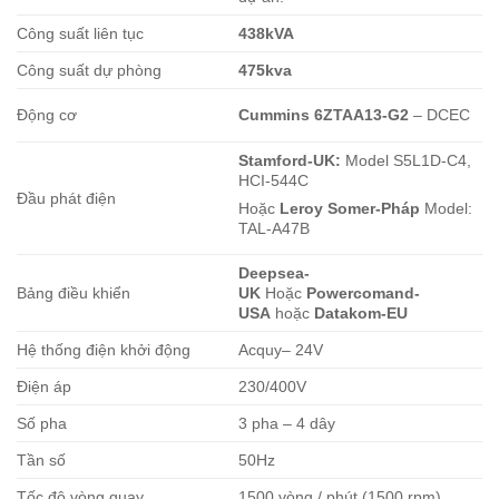
Công suất liên tục
438kVA
Công suất dự phòng
475kva
Động cơ
Cummins 6ZTAA13-G2
– DCEC
Stamford-UK:
Model S5L1D-C4,
HCI-544C
Đầu phát điện
Hoặc
Leroy Somer-Pháp
Model:
TAL-A47B
Deepsea-
Bảng điều khiển
UK
Hoặc
Powercomand-
USA
hoặc
Datakom-EU
Hệ thống điện khởi động
Acquy– 24V
Điện áp
230/400V
Số pha
3 pha – 4 dây
Tần số
50Hz
Tốc độ vòng quay
1500 vòng / phút (1500 rpm)