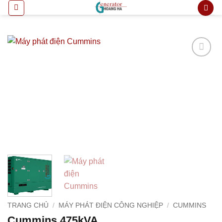
Bỏ
qua
nội
dung
Add to
wishlist
TRANG CHỦ
/
MÁY PHÁT ĐIỆN CÔNG NGHIỆP
/
CUMMINS
Cummins 475kVA