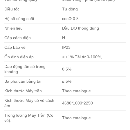
Điều tốc
Tự động
Hệ số công suất
cosΦ 0.8
Nhiên liệu
Dầu DO thông dụng
Cấp cách điện
H
Cấp bảo vệ
IP23
Ổn định điện áp
≤ ±1% Tải từ 0-100%,
Dao động tần số trong
0.5%
khoảng
Ba pha cân bằng tải
≤ 5%
Kích thước Máy trần
Theo catalogue
Kích thước Máy có vỏ cách
4680*1600*2250
âm
Trong lương Máy Trần (Có
Theo catalogue
vỏ):