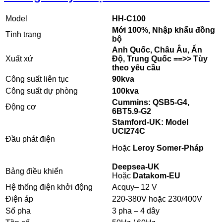
Model
HH-C100
Mới 100%, Nhập khẩu đồng
Tình trạng
bộ
Anh Quốc, Châu Âu, Ấn
Xuất xứ
Độ, Trung Quốc ==>> Tùy
theo yêu cầu
Công suất liên tục
90kva
Công suất dự phòng
100kva
Cummins: QSB5-G4,
Động cơ
6BT5.9-G2
Stamford-UK: Model
UCI274C
Đầu phát điện
Hoặc
Leroy Somer-Pháp
Deepsea-UK
Bảng điều khiển
Hoặc
Datakom-EU
Hệ thống điện khởi động
Acquy– 12 V
Điện áp
220-380V hoặc 230/400V
Số pha
3 pha – 4 dây