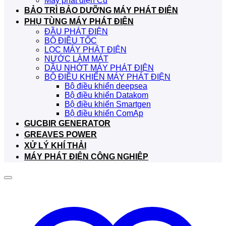
Máy phát điện Cũ
BẢO TRÌ BẢO DƯỠNG MÁY PHÁT ĐIỆN
PHỤ TÙNG MÁY PHÁT ĐIỆN
ĐẦU PHÁT ĐIỆN
BỘ ĐIỀU TỐC
LỌC MÁY PHÁT ĐIỆN
NƯỚC LÀM MÁT
DẦU NHỚT MÁY PHÁT ĐIỆN
BỘ ĐIỀU KHIỂN MÁY PHÁT ĐIỆN
Bộ điều khiển deepsea
Bộ điều khiển Datakom
Bộ điều khiển Smartgen
Bộ điều khiển ComAp
GUCBIR GENERATOR
GREAVES POWER
XỬ LÝ KHÍ THẢI
MÁY PHÁT ĐIỆN CÔNG NGHIỆP