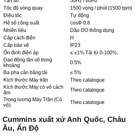
Tần số
50Hz / 60Hz
Tốc độ vòng quay
1500 vòng / phút (1500 rpm)
Điều tốc
Tự động
Hệ số công suất
cosΦ 0.8
Nhiên liệu
Dầu DO thông dụng
Cấp cách điện
H
Cấp bảo vệ
IP23
Ổn định điện áp
≤ ±1% Tải từ 0-100%,
Dao động tần số trong
0.5%
khoảng
Ba pha cân bằng tải
≤ 5%
Kích thước Máy trần
Theo catalogue
Kích thước Máy có vỏ cách
Theo catalogue
âm
Trong lương Máy Trần (Có
Theo catalogue
vỏ):
Cummins xuất xứ Anh Quốc, Châu
Âu, Ấn Độ