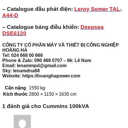
– Catalogue đầu phát điện:
Leroy Somer TAL-
A44-D
– Catalogue bảng điều khiển:
Deepsea
DSE6120
CÔNG TY CỔ PHẦN MÁY VÀ THIẾT BỊ CÔNG NGHIỆP
HOÀNG HÀ
Tel: 024 668 00 666
Phone & Zalo: 090 468 0707 – Mr. Lê Nam
Email: lenammpd@gmail.com
Sky: lenamdna68
Website: https://hoanghapower.com
Cân nặng
1550 kg
Kích thước
2800 × 1150 × 1630 cm
1 đánh giá cho
Cummins 100kVA