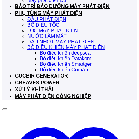
Máy phát điện Cũ
BẢO TRÌ BẢO DƯỠNG MÁY PHÁT ĐIỆN
PHỤ TÙNG MÁY PHÁT ĐIỆN
ĐẦU PHÁT ĐIỆN
BỘ ĐIỀU TỐC
LỌC MÁY PHÁT ĐIỆN
NƯỚC LÀM MÁT
DẦU NHỚT MÁY PHÁT ĐIỆN
BỘ ĐIỀU KHIỂN MÁY PHÁT ĐIỆN
Bộ điều khiển deepsea
Bộ điều khiển Datakom
Bộ điều khiển Smartgen
Bộ điều khiển ComAp
GUCBIR GENERATOR
GREAVES POWER
XỬ LÝ KHÍ THẢI
MÁY PHÁT ĐIỆN CÔNG NGHIỆP