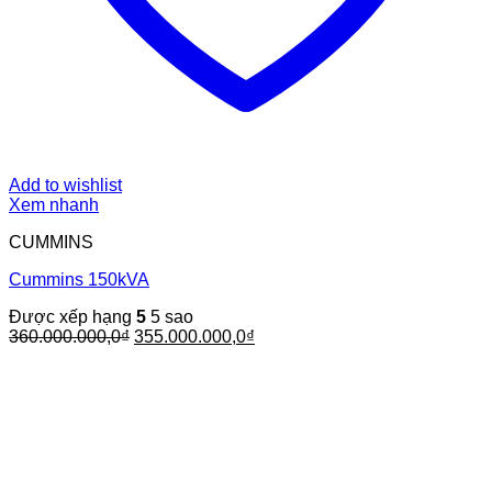
Add to wishlist
Xem nhanh
CUMMINS
Cummins 150kVA
Được xếp hạng
5
5 sao
Giá
Giá
360.000.000,0
₫
355.000.000,0
₫
gốc
hiện
là:
tại
360.000.000,0₫.
là:
355.000.000,0₫.