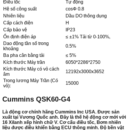
Điều tốc
Tự động
Hệ số công suất
cosΦ 0.8
Nhiên liệu
Dầu DO thông dụng
Cấp cách điện
H
Cấp bảo vệ
IP23
Ổn định điện áp
≤ ±1% Tải từ 0-100%,
Dao động tần số trong
0.5%
khoảng
Ba pha cân bằng tải
≤ 5%
Kích thước Máy trần
6050*2286*2750
Kích thước Máy có vỏ cách
12192x3000x3652
âm
Trong lương Máy Trần (Có
15000
vỏ):
Cummins QSK60-G4
Là động cơ chính hãng Cummins Inc USA. Được sản
xuất tại Vương Quốc anh. Đây là thế hệ động cơ mới với
16 Xilanh xếp hình chữ V. Cơ cấu điều tốc, Bơm nhiên
liệu được điều khiển bằng ECU thông minh. Độ bền vật