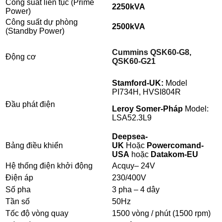
Công suất liên tục (Prime
2250kVA
Power)
Công suất dự phòng
2500kVA
(Standby Power)
Cummins QSK60-G8,
Động cơ
QSK60-G21
Stamford-UK:
Model
PI734H, HVSI804R
Đầu phát điện
Leroy Somer-Pháp
Model:
LSA52.3L9
Deepsea-
Bảng điều khiển
UK
Hoặc
Powercomand-
USA
hoặc
Datakom-EU
Hệ thống điện khởi động
Acquy– 24V
Điện áp
230/400V
Số pha
3 pha – 4 dây
Tần số
50Hz
Tốc độ vòng quay
1500 vòng / phút (1500 rpm)