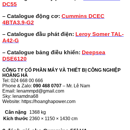
DC55
– Catalogue động cơ:
Cummins DCEC
4BTA3.9-G2
– Catalogue đầu phát điện:
Leroy Somer TAL-
A42-G
– Catalogue bảng điều khiển:
Deepsea
DSE6120
CÔNG TY CỔ PHẦN MÁY VÀ THIẾT BỊ CÔNG NGHIỆP
HOÀNG HÀ
Tel: 024 668 00 666
Phone & Zalo:
090 468 0707
– Mr. Lê Nam
Email: lenammpd@gmail.com
Sky: lenamdna68
Website: https://hoanghapower.com
Cân nặng
1368 kg
Kích thước
2360 × 1150 × 1430 cm