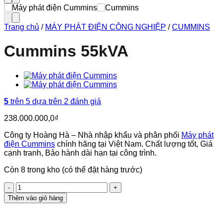
Trang chủ
/
MÁY PHÁT ĐIỆN CÔNG NGHIỆP
/
CUMMINS
Cummins 55kVA
5
trên 5 dựa trên
2
đánh giá
238.000.000,0
₫
Công ty Hoàng Hà – Nhà nhập khẩu và phân phối
Máy phát
điện Cummins
chính hãng tại Việt Nam. Chất lượng tốt, Giá
cạnh tranh, Bảo hành dài hạn tại công trình.
Còn 8 trong kho (có thể đặt hàng trước)
Cummins
55kVA
Thêm vào giỏ hàng
số
lượng