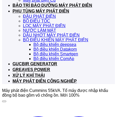
Máy phát điện Cũ
BẢO TRÌ BẢO DƯỠNG MÁY PHÁT ĐIỆN
PHỤ TÙNG MÁY PHÁT ĐIỆN
ĐẦU PHÁT ĐIỆN
BỘ ĐIỀU TỐC
LỌC MÁY PHÁT ĐIỆN
NƯỚC LÀM MÁT
DẦU NHỚT MÁY PHÁT ĐIỆN
BỘ ĐIỀU KHIỂN MÁY PHÁT ĐIỆN
Bộ điều khiển deepsea
Bộ điều khiển Datakom
Bộ điều khiển Smartgen
Bộ điều khiển ComAp
GUCBIR GENERATOR
GREAVES POWER
XỬ LÝ KHÍ THẢI
MÁY PHÁT ĐIỆN CÔNG NGHIỆP
Máy phát điện Cummins 55kVA. Tổ máy được nhập khẩu
đồng bộ bao gồm vỏ chống ồn. Mới 100%