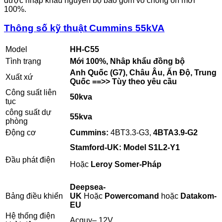
được nhập khẩu nguyên bộ bao gồm vỏ chống ồn mới
100%.
Thông số kỹ thuật Cummins 55kVA
Model
HH-C55
Tình trạng
Mới 100%, Nhâp khẩu đồng bộ
Anh Quốc (G7), Châu Âu, Ấn Độ, Trung
Xuất xứ
Quốc ==>> Tùy theo yêu cầu
Công suất liên
50kva
tục
công suất dự
55kva
phòng
Động cơ
Cummins:
4BT3.3-G3,
4BTA3.9-G2
Stamford-UK: Model S1L2-Y1
Đầu phát điện
Hoặc
Leroy Somer-Pháp
Deepsea-
Bảng điều khiển
UK
Hoặc
Powercomand
hoặc
Datakom-
EU
Hệ thống điện
Acquy– 12V