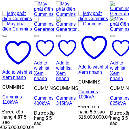
Add to
Add to
Add to
Add to wishlist
wishlist
wishlist
wishlist
Add to wishlist
Xem nhanh
Xem
Xem
Xem
t
Xem nhanh
nhanh
nhanh
nhanh
CUMMINS
CUMMINS
CUMMINS
CUMMINS
CUMMIN
Cummins
Cummins
100kVA
Cummins
Cummins
Cummin
110kVA
400kVA
345kVA
825kVA
Được xếp
Được xếp
hạng
5
5 sao
Được xếp
Được xế
hạng
4.67
5
315.000.000,0
₫
hạng
5
5
hạng
5
5
sao
sao
sao
₫
325.000.000,0
₫