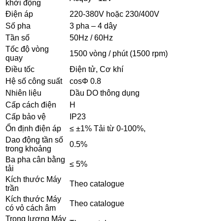
khởi động
Điện áp
220-380V hoặc 230/400V
Số pha
3 pha – 4 dây
Tần số
50Hz / 60Hz
Tốc độ vòng
1500 vòng / phút (1500 rpm)
quay
Điều tốc
Điện tử, Cơ khí
Hệ số công suất
cosΦ 0.8
Nhiên liệu
Dầu DO thông dụng
Cấp cách điện
H
Cấp bảo vệ
IP23
Ổn định điện áp
≤ ±1% Tải từ 0-100%,
Dao động tần số
0.5%
trong khoảng
Ba pha cân bằng
≤ 5%
tải
Kích thước Máy
Theo catalogue
trần
Kích thước Máy
Theo catalogue
có vỏ cách âm
Trong lương Máy