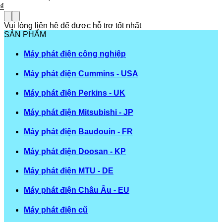
Giá
₫
hiện
tại
Vui lòng liên hệ để được hỗ trợ tốt nhất
₫.
là:
SẢN PHẨM
355.000.000,0₫.
Máy phát điện công nghiệp
Máy phát điện Cummins - USA
Máy phát điện Perkins - UK
Máy phát điện Mitsubishi - JP
Máy phát điện Baudouin - FR
Máy phát điện Doosan - KP
Máy phát điện MTU - DE
Máy phát điện Châu Âu - EU
Máy phát điện cũ