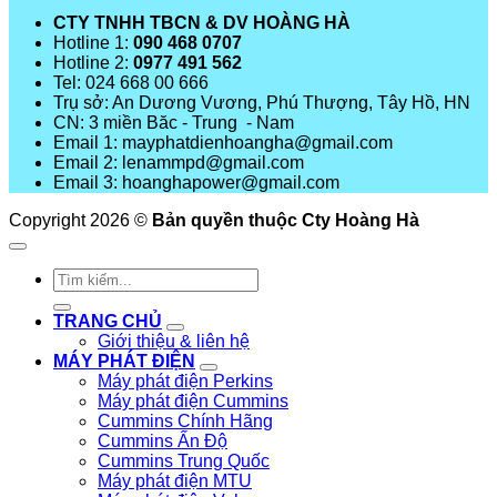
CTY TNHH TBCN & DV HOÀNG HÀ
Hotline 1:
090 468 0707
Hotline 2:
0977 491 562
Tel: 024 668 00 666
Trụ sở: An Dương Vương, Phú Thượng, Tây Hồ, HN
CN: 3 miền Băc - Trung - Nam
Email 1: mayphatdienhoangha@gmail.com
Email 2: lenammpd@gmail.com
Email 3: hoanghapower@gmail.com
Copyright 2026 ©
Bản quyền thuộc Cty Hoàng Hà
Tìm
kiếm:
TRANG CHỦ
Giới thiệu & liên hệ
MÁY PHÁT ĐIỆN
Máy phát điện Perkins
Máy phát điện Cummins
Cummins Chính Hãng
Cummins Ấn Độ
Cummins Trung Quốc
Máy phát điện MTU