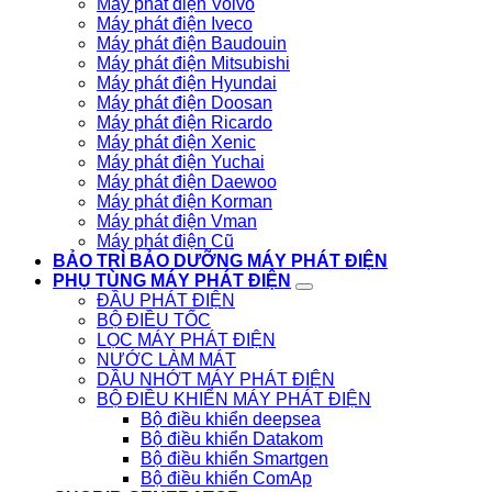
Máy phát điện Volvo
Máy phát điện Iveco
Máy phát điện Baudouin
Máy phát điện Mitsubishi
Máy phát điện Hyundai
Máy phát điện Doosan
Máy phát điện Ricardo
Máy phát điện Xenic
Máy phát điện Yuchai
Máy phát điện Daewoo
Máy phát điện Korman
Máy phát điện Vman
Máy phát điện Cũ
BẢO TRÌ BẢO DƯỠNG MÁY PHÁT ĐIỆN
PHỤ TÙNG MÁY PHÁT ĐIỆN
ĐẦU PHÁT ĐIỆN
BỘ ĐIỀU TỐC
LỌC MÁY PHÁT ĐIỆN
NƯỚC LÀM MÁT
DẦU NHỚT MÁY PHÁT ĐIỆN
BỘ ĐIỀU KHIỂN MÁY PHÁT ĐIỆN
Bộ điều khiển deepsea
Bộ điều khiển Datakom
Bộ điều khiển Smartgen
Bộ điều khiển ComAp