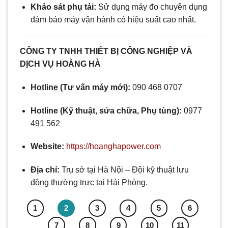
Khảo sát phụ tải:
Sử dụng máy đo chuyên dụng
đảm bảo máy vận hành có hiệu suất cao nhất.
CÔNG TY TNHH THIẾT BỊ CÔNG NGHIỆP VÀ
DỊCH VỤ HOÀNG HÀ
Hotline (Tư vấn máy mới):
090 468 0707
Hotline (Kỹ thuật, sửa chữa, Phụ tùng):
0977
491 562
Website:
https://hoanghapower.com
Địa chỉ:
Trụ sở tại Hà Nội – Đội kỹ thuật lưu
động thường trực tại Hải Phòng.
1
2
3
4
5
6
7
8
9
10
11