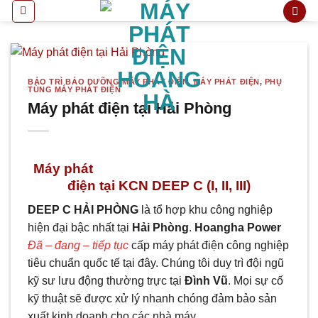
Bỏ
qua
nội
dung
BẢO TRÌ BẢO DƯỠNG MÁY PHÁT ĐIỆN
,
MÁY PHÁT ĐIỆN
,
PHỤ
TÙNG MÁY PHÁT ĐIỆN
Máy phát điện tại Hải Phòng
Máy phát
điện tại KCN DEEP C (I, II, III)
DEEP C HẢI PHÒNG
là tổ hợp khu công nghiệp
hiện đại bậc nhất tại
Hải Phòng
.
Hoangha Power
Đã – đang – tiếp tục
cấp máy phát điện công nghiệp
tiêu chuẩn quốc tế tại đây. Chúng tôi duy trì đội ngũ
kỹ sư lưu động thường trực tại
Đình Vũ
. Mọi sự cố
kỹ thuật sẽ được xử lý nhanh chóng đảm bảo sản
xuất kinh doanh cho các nhà máy.