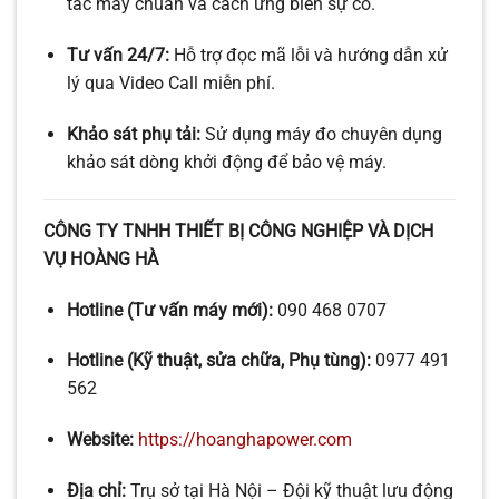
tác máy chuẩn và cách ứng biến sự cố.
Tư vấn 24/7:
Hỗ trợ đọc mã lỗi và hướng dẫn xử
lý qua Video Call miễn phí.
Khảo sát phụ tải:
Sử dụng máy đo chuyên dụng
khảo sát dòng khởi động để bảo vệ máy.
CÔNG TY TNHH THIẾT BỊ CÔNG NGHIỆP VÀ DỊCH
VỤ HOÀNG HÀ
Hotline (Tư vấn máy mới):
090 468 0707
Hotline (Kỹ thuật, sửa chữa, Phụ tùng):
0977 491
562
Website:
https://hoanghapower.com
Địa chỉ:
Trụ sở tại Hà Nội – Đội kỹ thuật lưu động