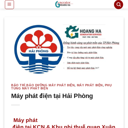
Bỏ
qua
nội
dung
BẢO TRÌ BẢO DƯỠNG MÁY PHÁT ĐIỆN
,
MÁY PHÁT ĐIỆN
,
PHỤ
TÙNG MÁY PHÁT ĐIỆN
Máy phát điện tại Hải Phòng
Máy phát
điện tại KCN & Khu phi thuế quan Xuân