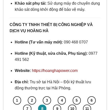
Khảo sát phụ tải:
Sử dụng máy đo chuyên dụng
khảo sát dòng khởi động để bảo vệ máy.
CÔNG TY TNHH THIẾT BỊ CÔNG NGHIỆP VÀ
DỊCH VỤ HOÀNG HÀ
Hotline (Tư vấn máy mới):
090 468 0707
Hotline (Kỹ thuật, sửa chữa, Phụ tùng):
0977
491 562
Website:
https://hoanghapower.com
Địa chỉ:
Trụ sở tại Hà Nội – Đội kỹ thuật lưu
động thường trực tại Hải Phòng.
1
2
3
4
5
6
7
8
9
10
11