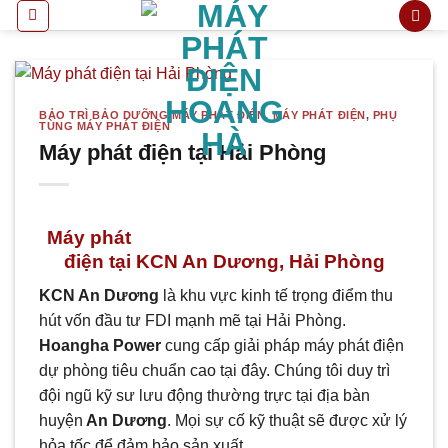
Bỏ
qua
nội
dung
BẢO TRÌ BẢO DƯỠNG MÁY PHÁT ĐIỆN
,
MÁY PHÁT ĐIỆN
,
PHỤ
TÙNG MÁY PHÁT ĐIỆN
Máy phát điện tại Hải Phòng
Máy phát
điện tại KCN An Dương, Hải Phòng
KCN An Dương
là khu vực kinh tế trọng điểm thu
hút vốn đầu tư FDI mạnh mẽ tại Hải Phòng.
Hoangha Power
cung cấp giải pháp máy phát điện
dự phòng tiêu chuẩn cao tại đây. Chúng tôi duy trì
đội ngũ kỹ sư lưu động thường trực tại địa bàn
huyện
An Dương
. Mọi sự cố kỹ thuật sẽ được xử lý
hỏa tốc để đảm bảo sản xuất.