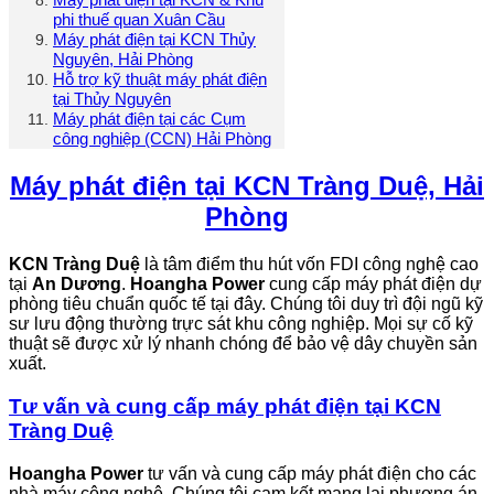
phi thuế quan Xuân Cầu
Máy phát điện tại KCN Thủy
Nguyên, Hải Phòng
Hỗ trợ kỹ thuật máy phát điện
tại Thủy Nguyên
Máy phát điện tại các Cụm
công nghiệp (CCN) Hải Phòng
Máy phát điện tại KCN Tràng Duệ, Hải
Phòng
KCN Tràng Duệ
là tâm điểm thu hút vốn FDI công nghệ cao
tại
An Dương
.
Hoangha Power
cung cấp máy phát điện dự
phòng tiêu chuẩn quốc tế tại đây. Chúng tôi duy trì đội ngũ kỹ
sư lưu động thường trực sát khu công nghiệp. Mọi sự cố kỹ
thuật sẽ được xử lý nhanh chóng để bảo vệ dây chuyền sản
xuất.
Tư vấn và cung cấp máy phát điện tại KCN
Tràng Duệ
Hoangha Power
tư vấn và cung cấp máy phát điện cho các
nhà máy công nghệ. Chúng tôi cam kết mang lại phương án