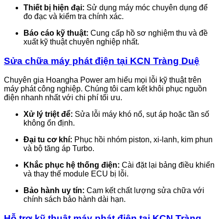
Thiết bị hiện đại:
Sử dụng máy móc chuyên dụng để
đo đạc và kiểm tra chính xác.
Báo cáo kỹ thuật:
Cung cấp hồ sơ nghiệm thu và đề
xuất kỹ thuật chuyên nghiệp nhất.
Sửa chữa máy phát điện tại KCN Tràng Duệ
Chuyên gia Hoangha Power am hiểu mọi lỗi kỹ thuật trên
máy phát công nghiệp. Chúng tôi cam kết khôi phục nguồn
điện nhanh nhất với chi phí tối ưu.
Xử lý triệt để:
Sửa lỗi máy khó nổ, sụt áp hoặc tần số
không ổn định.
Đại tu cơ khí:
Phục hồi nhóm piston, xi-lanh, kim phun
và bộ tăng áp Turbo.
Khắc phục hệ thống điện:
Cài đặt lại bảng điều khiển
và thay thế module ECU bị lỗi.
Bảo hành uy tín:
Cam kết chất lượng sửa chữa với
chính sách bảo hành dài hạn.
Hỗ trợ kỹ thuật máy phát điện tại KCN Tràng