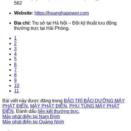
562
Website:
https://hoanghapower.com
Địa chỉ:
Trụ sở tại Hà Nội – Đội kỹ thuật lưu động
thường trực tại Hải Phòng.
1
2
3
4
5
6
7
8
9
10
11
Bài viết này được đăng trong
BẢO TRÌ BẢO DƯỠNG MÁY
PHÁT ĐIỆN
,
MÁY PHÁT ĐIỆN
,
PHỤ TÙNG MÁY PHÁT
ĐIỆN
. Đánh dấu
liên kết thường trực
.
Máy phát điện tại Nam Định
Máy phát điện tại Quảng Ninh