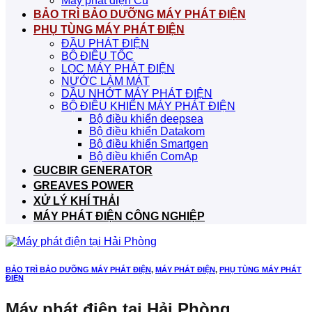
Máy phát điện Cũ
BẢO TRÌ BẢO DƯỠNG MÁY PHÁT ĐIỆN
PHỤ TÙNG MÁY PHÁT ĐIỆN
ĐẦU PHÁT ĐIỆN
BỘ ĐIỀU TỐC
LỌC MÁY PHÁT ĐIỆN
NƯỚC LÀM MÁT
DẦU NHỚT MÁY PHÁT ĐIỆN
BỘ ĐIỀU KHIỂN MÁY PHÁT ĐIỆN
Bộ điều khiển deepsea
Bộ điều khiển Datakom
Bộ điều khiển Smartgen
Bộ điều khiển ComAp
GUCBIR GENERATOR
GREAVES POWER
XỬ LÝ KHÍ THẢI
MÁY PHÁT ĐIỆN CÔNG NGHIỆP
BẢO TRÌ BẢO DƯỠNG MÁY PHÁT ĐIỆN
,
MÁY PHÁT ĐIỆN
,
PHỤ TÙNG MÁY PHÁT
ĐIỆN
Máy phát điện tại Hải Phòng