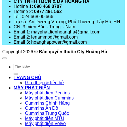
CTY TNHH TBCN & DV HOÀNG HÀ
Hotline 1:
090 468 0707
Hotline 2:
0977 491 562
Tel: 024 668 00 666
Trụ sở: An Dương Vương, Phú Thượng, Tây Hồ, HN
CN: 3 miền Băc - Trung - Nam
Email 1: mayphatdienhoangha@gmail.com
Email 2: lenammpd@gmail.com
Email 3: hoanghapower@gmail.com
Copyright 2026 ©
Bản quyền thuộc Cty Hoàng Hà
Tìm
kiếm:
TRANG CHỦ
Giới thiệu & liên hệ
MÁY PHÁT ĐIỆN
Máy phát điện Perkins
Máy phát điện Cummins
Cummins Chính Hãng
Cummins Ấn Độ
Cummins Trung Quốc
Máy phát điện MTU
Máy phát điện Volvo