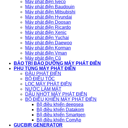
Máy phát điện Iveco
Máy phát điện Baudouin
Máy phát điện Mitsubishi
Máy phát điện Hyundai
Máy phát điện Doosan
Máy phát điện Ricardo
Máy phát điện Xenic
Máy phát điện Yuchai
Máy phát điện Daewoo
Máy phát điện Korman
Máy phát điện Vman
Máy phát điện Cũ
BẢO TRÌ BẢO DƯỠNG MÁY PHÁT ĐIỆN
PHỤ TÙNG MÁY PHÁT ĐIỆN
ĐẦU PHÁT ĐIỆN
BỘ ĐIỀU TỐC
LỌC MÁY PHÁT ĐIỆN
NƯỚC LÀM MÁT
DẦU NHỚT MÁY PHÁT ĐIỆN
BỘ ĐIỀU KHIỂN MÁY PHÁT ĐIỆN
Bộ điều khiển deepsea
Bộ điều khiển Datakom
Bộ điều khiển Smartgen
Bộ điều khiển ComAp
GUCBIR GENERATOR