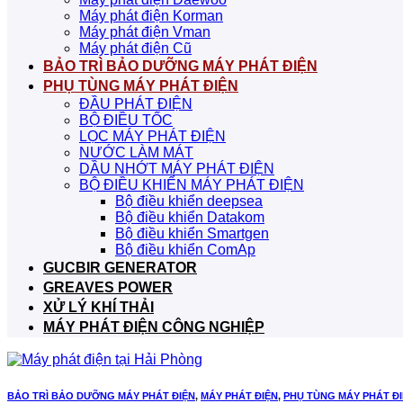
Máy phát điện Korman
Máy phát điện Vman
Máy phát điện Cũ
BẢO TRÌ BẢO DƯỠNG MÁY PHÁT ĐIỆN
PHỤ TÙNG MÁY PHÁT ĐIỆN
ĐẦU PHÁT ĐIỆN
BỘ ĐIỀU TỐC
LỌC MÁY PHÁT ĐIỆN
NƯỚC LÀM MÁT
DẦU NHỚT MÁY PHÁT ĐIỆN
BỘ ĐIỀU KHIỂN MÁY PHÁT ĐIỆN
Bộ điều khiển deepsea
Bộ điều khiển Datakom
Bộ điều khiển Smartgen
Bộ điều khiển ComAp
GUCBIR GENERATOR
GREAVES POWER
XỬ LÝ KHÍ THẢI
MÁY PHÁT ĐIỆN CÔNG NGHIỆP
BẢO TRÌ BẢO DƯỠNG MÁY PHÁT ĐIỆN
,
MÁY PHÁT ĐIỆN
,
PHỤ TÙNG MÁY PHÁT Đ