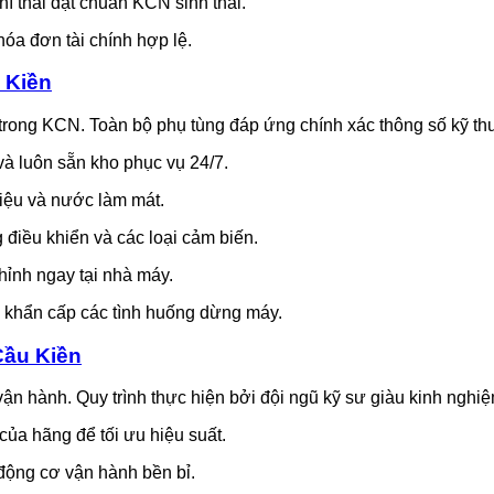
í thải đạt chuẩn KCN sinh thái.
óa đơn tài chính hợp lệ.
 Kiền
rong KCN. Toàn bộ phụ tùng đáp ứng chính xác thông số kỹ thu
à luôn sẵn kho phục vụ 24/7.
liệu và nước làm mát.
điều khiển và các loại cảm biến.
chỉnh ngay tại nhà máy.
khẩn cấp các tình huống dừng máy.
Cầu Kiền
vận hành. Quy trình thực hiện bởi đội ngũ kỹ sư giàu kinh nghiệ
ủa hãng để tối ưu hiệu suất.
động cơ vận hành bền bỉ.