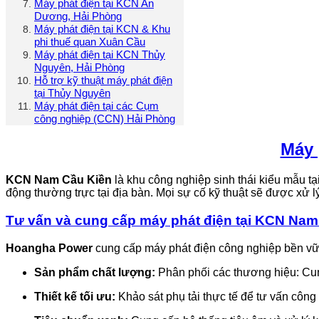
Máy phát điện tại KCN An
Dương, Hải Phòng
Máy phát điện tại KCN & Khu
phi thuế quan Xuân Cầu
Máy phát điện tại KCN Thủy
Nguyên, Hải Phòng
Hỗ trợ kỹ thuật máy phát điện
tại Thủy Nguyên
Máy phát điện tại các Cụm
công nghiệp (CCN) Hải Phòng
Máy 
KCN Nam Cầu Kiền
là khu công nghiệp sinh thái kiểu mẫu t
động thường trực tại địa bàn. Mọi sự cố kỹ thuật sẽ được xử l
Tư vấn và cung cấp máy phát điện tại KCN Nam
Hoangha Power
cung cấp máy phát điện công nghiệp bền vữ
Sản phẩm chất lượng:
Phân phối các thương hiệu: Cum
Thiết kế tối ưu:
Khảo sát phụ tải thực tế để tư vấn công