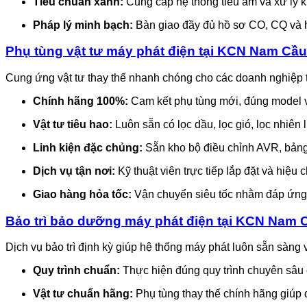
Tiêu chuẩn xanh:
Cung cấp hệ thống tiêu âm và xử lý kh
Pháp lý minh bạch:
Bàn giao đầy đủ hồ sơ CO, CQ và h
Phụ tùng vật tư máy phát điện tại KCN Nam Cầu
Cung ứng vật tư thay thế nhanh chóng cho các doanh nghiệp t
Chính hãng 100%:
Cam kết phụ tùng mới, đúng model v
Vật tư tiêu hao:
Luôn sẵn có lọc dầu, lọc gió, lọc nhiên 
Linh kiện đặc chủng:
Sẵn kho bộ điều chỉnh AVR, bảng 
Dịch vụ tận nơi:
Kỹ thuật viên trực tiếp lắp đặt và hiệu 
Giao hàng hỏa tốc:
Vận chuyển siêu tốc nhằm đáp ứng 
Bảo trì bảo dưỡng máy phát điện tại KCN Nam 
Dịch vụ bảo trì định kỳ giúp hệ thống máy phát luôn sẵn sàng 
Quy trình chuẩn:
Thực hiện đúng quy trình chuyên sâu c
Vật tư chuẩn hãng:
Phụ tùng thay thế chính hãng giúp 