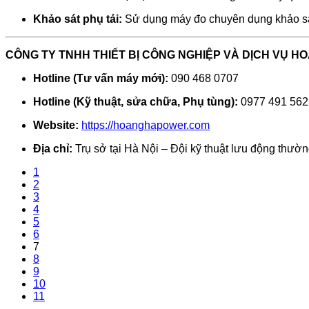
Khảo sát phụ tải:
Sử dụng máy đo chuyên dụng khảo sá
CÔNG TY TNHH THIẾT BỊ CÔNG NGHIỆP VÀ DỊCH VỤ H
Hotline (Tư vấn máy mới):
090 468 0707
Hotline (Kỹ thuật, sửa chữa, Phụ tùng):
0977 491 562
Website:
https://hoanghapower.com
Địa chỉ:
Trụ sở tại Hà Nội – Đội kỹ thuật lưu động thườn
1
2
3
4
5
6
7
8
9
10
11