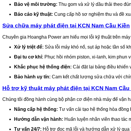
Bảo vệ môi trường:
Thu gom và xử lý dầu thải theo đú
Báo cáo kỹ thuật:
Cung cấp hồ sơ nghiệm thu và đề xuấ
Sửa chữa máy phát điện tại KCN Nam Cầu Kiền
Chuyên gia Hoangha Power am hiểu mọi lỗi kỹ thuật trên máy p
Xử lý triệt để:
Sửa lỗi máy khó nổ, sụt áp hoặc tần số k
Đại tu cơ khí:
Phục hồi nhóm piston, xi-lanh, kim phun v
Khắc phục hệ thống điện:
Cài đặt lại bảng điều khiển 
Bảo hành uy tín:
Cam kết chất lượng sửa chữa với chín
Hỗ trợ kỹ thuật máy phát điện tại KCN Nam Cầu
Chúng tôi đồng hành cùng bộ phận cơ điện nhà máy để vận h
Nâng cấp hệ thống:
Tư vấn cải tạo hệ thống hòa đồng
Hướng dẫn vận hành:
Huấn luyện nhân viên thao tác 
Tư vấn 24/7:
Hỗ trợ đọc mã lỗi và hướng dẫn xử lý qua 