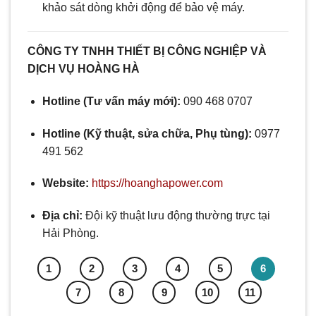
khảo sát dòng khởi động để bảo vệ máy.
CÔNG TY TNHH THIẾT BỊ CÔNG NGHIỆP VÀ
DỊCH VỤ HOÀNG HÀ
Hotline (Tư vấn máy mới):
090 468 0707
Hotline (Kỹ thuật, sửa chữa, Phụ tùng):
0977
491 562
Website:
https://hoanghapower.com
Địa chỉ:
Đội kỹ thuật lưu động thường trực tại
Hải Phòng.
1
2
3
4
5
6
7
8
9
10
11