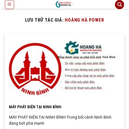
Bỏ
qua
nội
LƯU TRỮ TÁC GIẢ:
HOÀNG HÀ POWER
dung
MÁY PHÁT ĐIỆN TẠI NINH BÌNH
MÁY PHÁT ĐIỆN TẠI NINH BÌNH Trong bối cảnh Ninh Bình
đang bứt phá mạnh